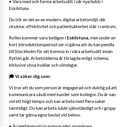
• Vara med och forma arbetssätt i vår nya hubb i 
Eskilstuna
Du blir en del av en modern, digital arbetsmiljö där 
struktur, effektivitet och patientsäkerhet står i centrum.
Rollen kommer vara belägen i
 Eskilstuna
, men under en 
kort introduktionsperiod ser vi gärna att du kan pendla 
till Stockholm för att komma in i våra arbetssätt innan 
flytten går. Arbetstiderna är förlagda enligt schema, 
inklusive vissa kvällar och söndagar.
🎓 Vi söker dig som:
Vi tror att du som person är engagerad och duktig på att 
kommunicera såväl med kunder som kollegor. Du är van 
vid ett högt tempo och kan arbeta med flera saker 
samtidigt. Du kan arbeta både självständigt och i grupp 
samt tar gärna egna beslut vid behov.
• Är legitimerad receptarie eller apotekare