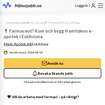
Logga in
Hem
Lediga jobb
Vård & omsorg
💊 Farmaceut? Kom och bygg framtidens e-apotek i Eskilstuna
💊 Farmaceut? Kom och bygg framtidens e-
apotek i Eskilstuna
Meds Apotek AB
Eskilstuna
Ansök senast: 2026-08-19
Ansök nu
Bevaka likande jobb
Få mejl med jobbannonser från arbetsgivaren.
💖 Vill du arbeta med farmaci – på riktigt?