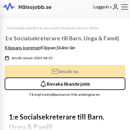
Logga in
Hem
Lediga jobb
Vård & omsorg
1:e Socialsekreterare till Barn, Unga & Familj
1:e Socialsekreterare till Barn, Unga & Familj
Klippans kommun
Klippan,
Skåne län
Ansök senast: 2025-06-23
Ansök nu
Bevaka likande jobb
Få mejl med jobbannonser från arbetsgivaren.
1:e Socialsekreterare till Barn, 
Unga & Familj