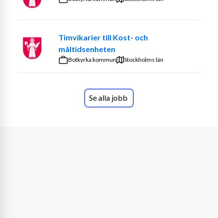
kultur är att vi alla försöker leva efter våra kärnvärden 
"Vilja varandras framgång", "Våga sticka ut" och "Kul i 
jobbet". Den politiska visionen är en kommun i 
Timvikarier till Kost- och
utveckling där vi tillsammans skapar livskvalitet. 
måltidsenheten
Nyfiken? Läs mer på klippan.se/kollegaiklippan Inom 
Botkyrka kommun
Stockholms län
avdelning myndighet/öppenvård har du kollegor som 
jobbar med myndighetsutövning över hela 
socialtjänstens ansvarsområde och med öppenvård 
Se alla jobb
riktad mot barn, familjer och vuxna. Du kommer också 
ha kollegor som arbetar på Familjens hus. Vi är en 
avdelning med starkt fokus på utvecklings- och 
förbättringsarbete och just nu arbetar vi för fullt med 
omställning till den nya socialtjänstlagen och räknar 
givetvis att du är med på den resan. Vi har en 
kompetensutvecklingsplan som erbjuder dig att ta del 
av kompetensfrämjande insatser oavsett erfarenheter 
och kunskapsnivå inom yrket. Hos oss får du ett 
ledarskap där din chef finns nära dig i vardagen, 