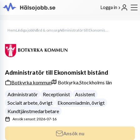
Logga in
Hem
Lediga jobb
Vård & omsorg
Administratör till Ekonomiskt bistånd
Administratör till Ekonomiskt bistånd
Botkyrka kommun
Botkyrka,
Stockholms län
Administratör
Receptionist
Assistent
Socialt arbete, övrigt
Ekonomiadmin, övrigt
Kundtjänstmedarbetare
Ansök senast: 2026-07-16
Ansök nu