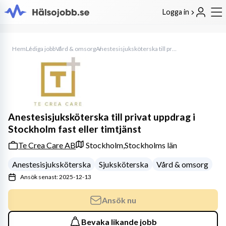
Logga in
Hem
Lediga jobb
Vård & omsorg
Anestesisjuksköterska till privat uppdrag i Stockholm fast eller timtjänst
Anestesisjuksköterska till privat uppdrag i
Stockholm fast eller timtjänst
Te Crea Care AB
Stockholm,
Stockholms län
Anestesisjuksköterska
Sjuksköterska
Vård & omsorg
Ansök senast: 2025-12-13
Ansök nu
Bevaka likande jobb