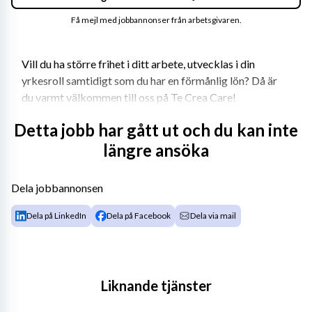
Få mejl med jobbannonser från arbetsgivaren.
Vill du ha större frihet i ditt arbete, utvecklas i din 
yrkesroll samtidigt som du har en förmånlig lön? Då är 
du varmt välkommen till oss på Te Crea Care! 
Te Crea Care etablerades 2013 och bemannar 
Detta jobb har gått ut och du kan inte
sjuksköterskor, fysio- och arbetsterapeuter. Vi har avtal 
längre ansöka
med samtliga regioner, många kommuner och privata 
vårdgivare. Det innebär att vi kan erbjuda dig många 
Dela jobbannonsen
olika typer av uppdrag i hela landet. Te Crea Care har 
löpande arbetat intensivt med anbudsarbete för att du 
Dela på LinkedIn
Dela på Facebook
Dela via mail
som konsult ska ha många uppdrag att välja mellan till 
riktigt bra villkor. Vi arbetar tight med våra konsulter 
där vi är ett team. 
Liknande tjänster
Krav eller önskemål: 