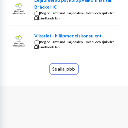
Bräcke HC
Beskrivning av tjänsten
Region Jämtland Härjedalen- Hälso- och sjukvård
Jämtlands län
Som arbetsterapeut i vårt mobila rehabteam är det ett 
krav att du är legitimerad arbetsterapeut. Erfarenhet 
Vikariat - hjälpmedelskonsulent
från liknande arbete är meriterande. Vi arbetar med 
Region Jämtland Härjedalen- Hälso- och sjukvård
individuell introduktion och mentorskap. Stor vikt läggs 
Jämtlands län
vid personlig lämplighet.
Du kommer att ha Stockholm som arbetsort men vara 
Se alla jobb
placerad på norra sidan med en fast schemarad där du 
återkommer till dina boenden med kontinuitet. 
Den vi 
väljer att anställa kommer att påbörja sin anställning 
och initialt att jobba inom området Sollentuna och 
Kungsängen på 2-3 trevliga boenden/korttids.
Som stöd har du din närmaste gruppchef, samt ett härligt 
team med kompetenta kollegor samt tydliga arbetssätt 
och rutiner att följa. 