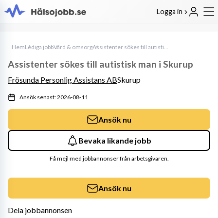
Logga in
Hem
Lediga jobb
Vård & omsorg
Assistenter sökes till autistisk man i Skurup
Assistenter sökes till autistisk man i Skurup
Frösunda Personlig Assistans AB
Skurup
Ansök senast: 2026-08-11
Ansök nu
Bevaka likande jobb
Få mejl med jobbannonser från arbetsgivaren.
Ansök nu
Dela jobbannonsen