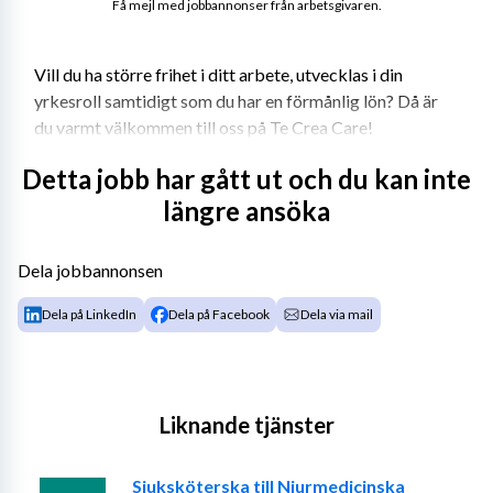
Få mejl med jobbannonser från arbetsgivaren.
Vill du ha större frihet i ditt arbete, utvecklas i din 
yrkesroll samtidigt som du har en förmånlig lön? Då är 
du varmt välkommen till oss på Te Crea Care! 
Te Crea Care etablerades 2013 och bemannar 
Detta jobb har gått ut och du kan inte
sjuksköterskor, fysio- och arbetsterapeuter. Vi har avtal 
längre ansöka
med samtliga regioner, många kommuner och privata 
vårdgivare. Det innebär att vi kan erbjuda dig många 
Dela jobbannonsen
olika typer av uppdrag i hela landet. Te Crea Care har 
löpande arbetat intensivt med anbudsarbete för att du 
Dela på LinkedIn
Dela på Facebook
Dela via mail
som konsult ska ha många uppdrag att välja mellan till 
riktigt bra villkor. Vi arbetar tight med våra konsulter 
där vi är ett team. 
Liknande tjänster
Krav eller önskemål: 
- Legitimerad sjuksköterska samt två års erfarenhet av 
Sjuksköterska till Njurmedicinska