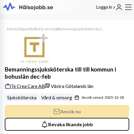
Logga in
Hem
Lediga jobb
Vård & omsorg
Bemanningssjuksköterska till till kommun i bohuslän dec-feb
Bemanningssjuksköterska till till kommun i
bohuslän dec-feb
Te Crea Care AB
Västra Götalands län
Sjuksköterska
Vård & omsorg
Ansök senast: 2025-12-18
Ansök nu
Bevaka likande jobb