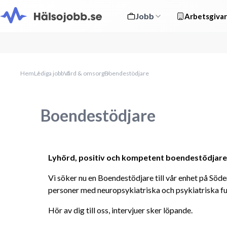
Jobb
Arbetsgivar
Hem
Lediga jobb
Vård & omsorg
Boendestödjare
Boendestödjare
Lyhörd, positiv och kompetent boendestödjare
Vi söker nu en Boendestödjare till vår enhet på Söde
personer med neuropsykiatriska och psykiatriska fu
Hör av dig till oss, intervjuer sker löpande.