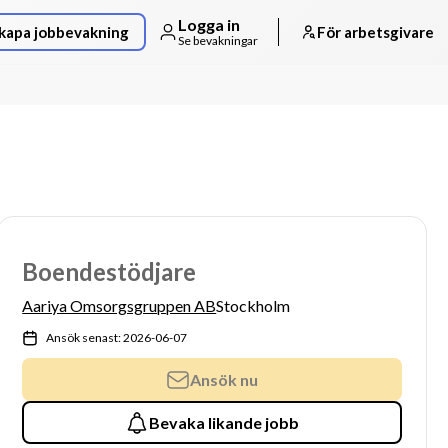
Logga in
kapa jobbevakning
För arbetsgivare
Se bevakningar
Boendestödjare
Aariya Omsorgsgruppen AB
Stockholm
Ansök senast: 2026-06-07
Ansök nu
Bevaka likande jobb