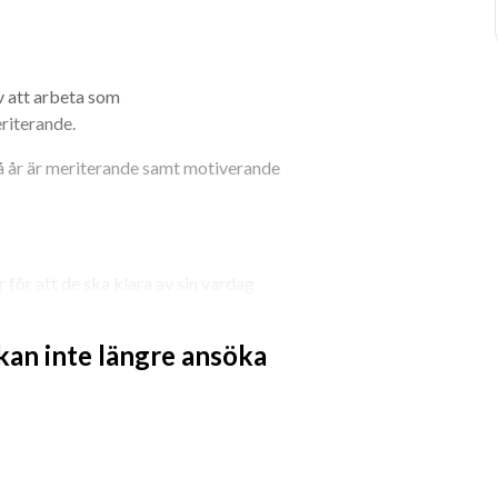
v att arbeta som 
riterande.
å år är meriterande samt motiverande 
för att de ska klara av sin vardag 
destöds arbete innebär och känner att 
 kan inte längre ansöka
 våra klienter i deras hem. Där utgår 
 att på ett målmedvetet, motiverande 
ina förmågor och bli så självständig i 