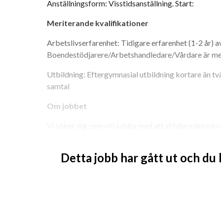
Anställningsform: Visstidsanställning. Start:
Meriterande kvalifikationer
Arbetslivserfarenhet: Tidigare erfarenhet (1-2 år) a
Boendestödjarere/Arbetshandledare/Vårdare är me
Utbildning: Eftergymnasial utbildning kortare än tv
samtal
Om jobbet
Vi söker dig som vill jobba med att stödja människor 
bättre. Du har erfarenhet eller kunskap om vad boen
du stimuleras av att jobba med människor.
Detta jobb har gått ut och du
Arbetsuppgifter
Som boendestödjare på Mervida arbetar du oftast hos
alltid stödet från klientens behov och önskemål för
och professionellt sätt stödja klienten att utveckla s