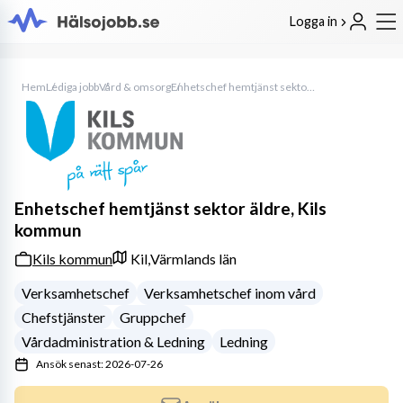
Logga in
Hem
Lediga jobb
Vård & omsorg
Enhetschef hemtjänst sektor äldre, Kils kommun
Enhetschef hemtjänst sektor äldre, Kils
kommun
Kils kommun
Kil,
Värmlands län
Verksamhetschef
Verksamhetschef inom vård
Chefstjänster
Gruppchef
Vårdadministration & Ledning
Ledning
Ansök senast: 2026-07-26