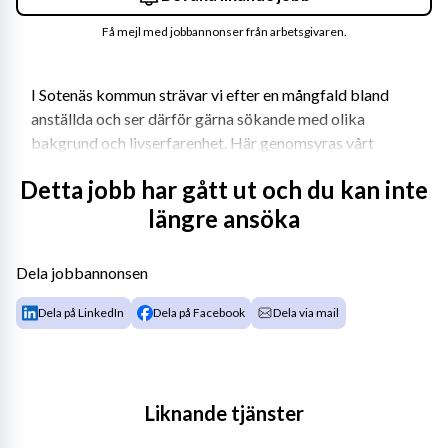
Få mejl med jobbannonser från arbetsgivaren.
I Sotenäs kommun strävar vi efter en mångfald bland 
anställda och ser därför gärna sökande med olika 
bakgrund och livserfarenhet. Här genomsyras vårt 
arbete av våra gemensamma ledord: Öppenhet, 
Detta jobb har gått ut och du kan inte
Delaktighet och Helhetssyn. Kommunen erbjuder alla 
längre ansöka
tillsvidareanställda möjlighet till heltid. 
Verksamhet Omsorgsförvaltningen omfattar 
Dela jobbannonsen
förvaltningens samtliga enheter
Dela på LinkedIn
Dela på Facebook
Dela via mail
Beskrivning
Nu söker vi en ny kollega till omsorgsförvaltningens 
ledningsgrupp då nuvarande chef har fått ett nytt 
uppdrag i vår förvaltning. Är du den vi söker för att anta 
Liknande tjänster
framtidens utmaningar tillsammans med oss? 