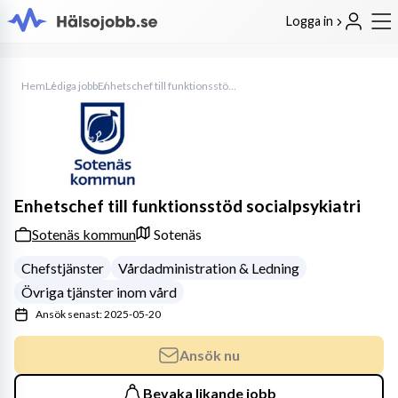
Logga in
Hem
Lediga jobb
Enhetschef till funktionsstöd socialpsykiatri
Enhetschef till funktionsstöd socialpsykiatri
Sotenäs kommun
Sotenäs
Chefstjänster
Vårdadministration & Ledning
Övriga tjänster inom vård
Ansök senast: 2025-05-20
Ansök nu
Bevaka likande jobb