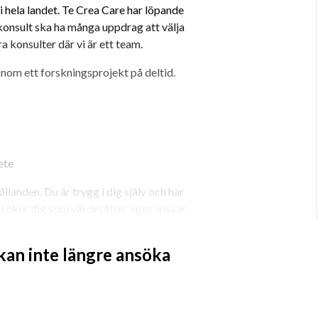
 hela landet. Te Crea Care har löpande 
onsult ska ha många uppdrag att välja 
ra konsulter där vi är ett team.
inom ett forskningsprojekt på deltid. 
te  
llanden. Du är trygg i dig själv och har 
 söker dig som värdesätter eget ansvar, 
imat. Du är lyhörd och bemöter 
 kan inte längre ansöka
nde under uppdraget och när det är 
t hitta de bästa uppdragen åt dig, boka 
h ligger steget före inför nästa 