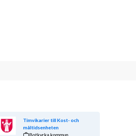
Timvikarier till Kost- och
måltidsenheten
Botkyrka kommun