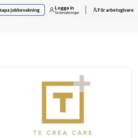
Logga in
kapa jobbevakning
För arbetsgivare
Se bevakningar