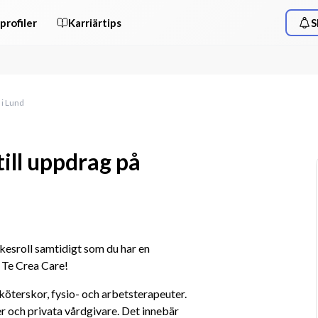
profiler
Karriärtips
S
 i Lund
ill uppdrag på
yrkesroll samtidigt som du har en 
 Te Crea Care! 
terskor, fysio- och arbetsterapeuter. 
 och privata vårdgivare. Det innebär 