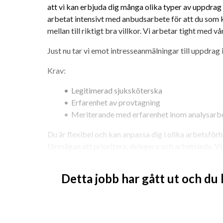
att vi kan erbjuda dig många olika typer av uppdrag i
arbetat intensivt med anbudsarbete för att du som k
mellan till riktigt bra villkor. Vi arbetar tight med vå
Just nu tar vi emot intresseanmälningar till uppdrag 
Krav: 
Legitimerad sjuksköterska
Erfarenhet av provtagning 
Meriterande med erfarenhet inom analysarbe
Du är flexibel och kan anpassa dig i olika arbetsförhå
förmågan att prioritera, delegera och arbetsleda. Vi
delaktighet och som bidrar till ett positivt arbetskl
människor med respekt och omtanke. 
Detta jobb har gått ut och du
Vi finns med dig hela vägen från uppdragsstart, löpa
dags att se på fortsättning. Vi finns med alltifrån at
ev resa och boende, som bollplank under uppdraget oc