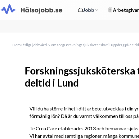
Jobb
Arbetsgivar
Hem
Lediga jobb
Vård & omsorg
Forskningssjuksköterska till uppdrag på deltid
Forskningssjuksköterska t
deltid i Lund
Vill du ha större frihet i ditt arbete, utvecklas i din 
förmånlig lön? Då är du varmt välkommen till oss på
Te Crea Care etablerades 2013 och bemannar sjukskö
Vi har avtal med samtliga regioner, många kommuner