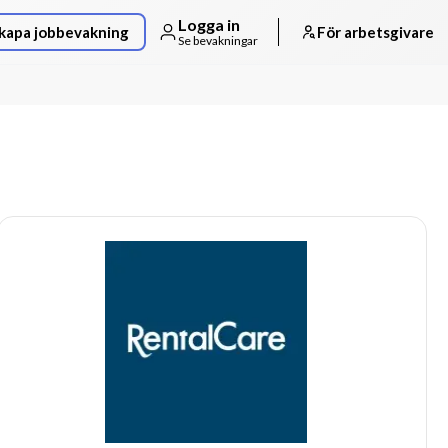
Logga in
kapa jobbevakning
För arbetsgivare
Se bevakningar