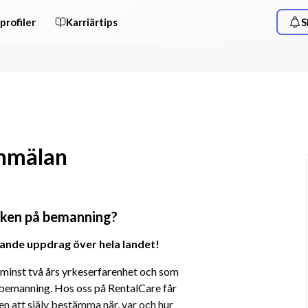
profiler
Karriärtips
S
anmälan
iken på bemanning?
nande uppdrag över hela landet!
minst två års yrkeserfarenhet och som 
dbemanning. Hos oss på RentalCare får 
en att själv bestämma när, var och hur 