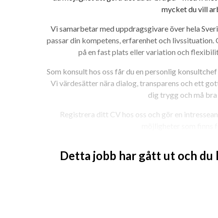
mycket du vill ar
Vi samarbetar med uppdragsgivare över hela Sver
passar din kompetens, erfarenhet och livssituation.
på en fast plats eller variation och flexibili
Som konsult hos oss får du en personlig konsultchef
Vi värdesätter nära dialog, transparens och ett gott
dig trygg och må bra i
Registrera ditt CV hos oss och gör en intressean
möjligheter som finns fö
Detta jobb har gått ut och du