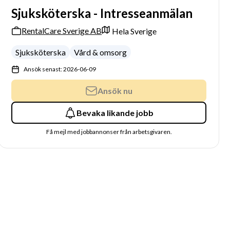
Sjuksköterska - Intresseanmälan
RentalCare Sverige AB
Hela Sverige
Sjuksköterska
Vård & omsorg
Ansök senast: 2026-06-09
Ansök nu
Bevaka likande jobb
Få mejl med jobbannonser från arbetsgivaren.