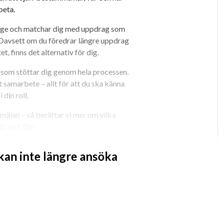
beta.
ige och matchar dig med uppdrag som 
 Oavsett om du föredrar längre uppdrag 
tet, finns det alternativ för dig.
 som stöttar dig genom hela processen. 
 samarbete – allt för att du ska känna 
 din roll.
mälan – så berättar vi mer om vilka 
r just dig!
 kan inte längre ansöka