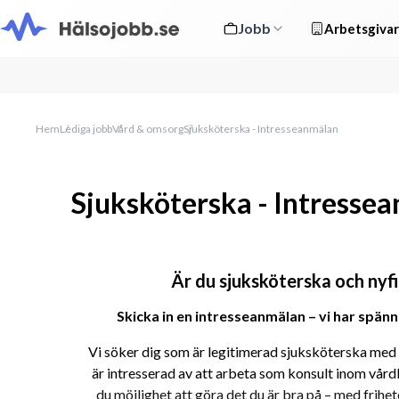
Jobb
Arbetsgivar
Hem
Lediga jobb
Vård & omsorg
Sjuksköterska - Intresseanmälan
Sjuksköterska - Intresse
Är du sjuksköterska och nyf
Skicka in en intresseanmälan – vi har spän
Vi söker dig som är legitimerad sjuksköterska med 
är intresserad av att arbeta som konsult inom vår
du möjlighet att göra det du är bra på – med frihet