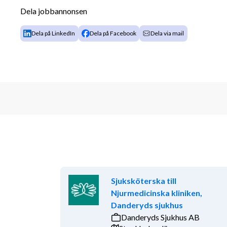
Dela jobbannonsen
Dela på LinkedIn
Dela på Facebook
Dela via mail
Sjuksköterska till
Njurmedicinska kliniken,
Danderyds sjukhus
Danderyds Sjukhus AB