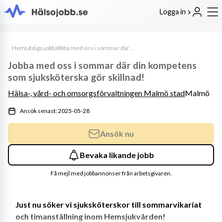
Logga in
Hem
Lediga jobb
Jobba med oss i sommar där din kompetens som sjuksköterska gör skillnad!
Jobba med oss i sommar där din kompetens
som sjuksköterska gör skillnad!
Hälsa-, vård- och omsorgsförvaltningen Malmö stad
Malmö
Ansök senast: 2025-05-28
Ansök nu
Bevaka likande jobb
Få mejl med jobbannonser från arbetsgivaren.
Just nu söker vi sjuksköterskor till sommarvikariat 
och timanställning inom Hemsjukvården!