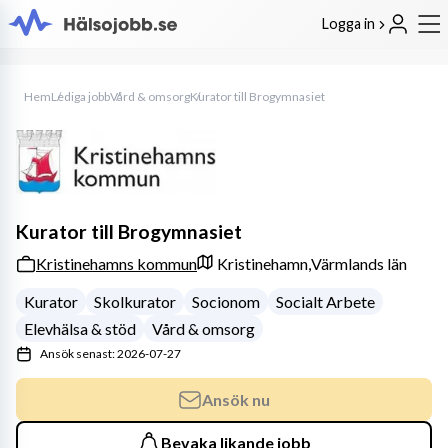
Logga in
Hem
Lediga jobb
Vård & omsorg
Kurator till Brogymnasiet
Kurator till Brogymnasiet
Kristinehamns kommun
Kristinehamn,
Värmlands län
Kurator
Skolkurator
Socionom
Socialt Arbete
Elevhälsa & stöd
Vård & omsorg
Ansök senast: 2026-07-27
Ansök nu
Bevaka likande jobb