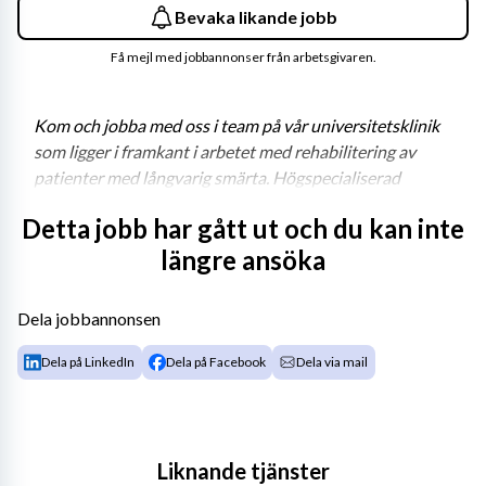
Bevaka likande jobb
Få mejl med jobbannonser från arbetsgivaren.
Kom och jobba med oss i team på vår universitetsklinik 
som ligger i framkant i arbetet med rehabilitering av 
patienter med långvarig smärta. Högspecialiserad 
smärtrehabilitering är en regionsövergripande 
Detta jobb har gått ut och du kan inte
öppenvårdsverksamhet för personer med långvarig 
längre ansöka
komplex smärta. Verksamheten finns på Danderyds 
sjukhus och Huddinge sjukhusområde.
Dela jobbannonsen
Dela på LinkedIn
Dela på Facebook
Dela via mail
Vi söker en fysioterapeut/sjukgymnast till vårt team i 
Huddinge som startar upp
Liknande tjänster
Välkommen till oss!