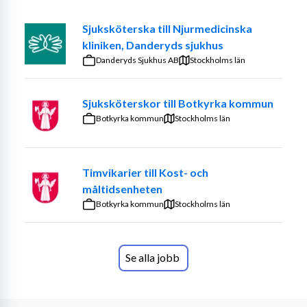
Sjuksköterska till Njurmedicinska
kliniken, Danderyds sjukhus
Danderyds Sjukhus AB
Stockholms län
Sjuksköterskor till Botkyrka kommun
Botkyrka kommun
Stockholms län
Vårt anställningserbjudande
Timvikarier till Kost- och
måltidsenheten
På högspecialiserad smärtrehabilitering erbjuder vi ett 
Botkyrka kommun
interprofessionellt arbetssätt utifrån den 
Stockholms län
biopsykosociala modellen som är kärnan i vår 
verksamhet. Vi arbetar i team med patienter med 
komplexa långvariga smärttillstånd.
Se alla jobb