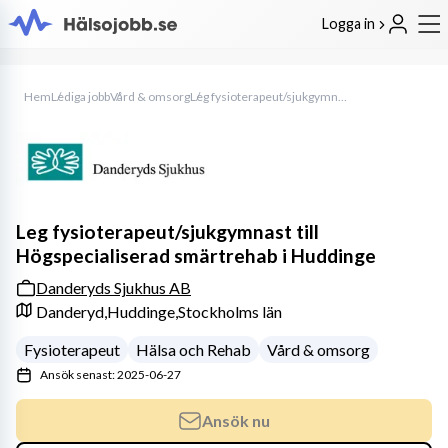
Logga in
Hem
Lediga jobb
Vård & omsorg
Leg fysioterapeut/sjukgymnast till Högspecialiserad smärtrehab i Huddinge
Leg fysioterapeut/sjukgymnast till
Högspecialiserad smärtrehab i Huddinge
Danderyds Sjukhus AB
Danderyd,
Huddinge,
Stockholms län
Fysioterapeut
Hälsa och Rehab
Vård & omsorg
Ansök senast: 2025-06-27
Ansök nu