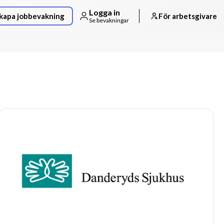
Logga in
kapa jobbevakning
För arbetsgivare
Se bevakningar