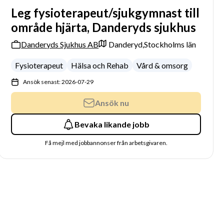
Leg fysioterapeut/sjukgymnast till
område hjärta, Danderyds sjukhus
Danderyds Sjukhus AB
Danderyd,
Stockholms län
Fysioterapeut
Hälsa och Rehab
Vård & omsorg
Ansök senast: 2026-07-29
Ansök nu
Bevaka likande jobb
Få mejl med jobbannonser från arbetsgivaren.