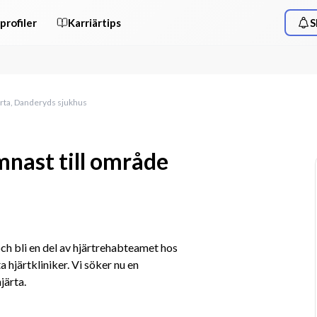
profiler
Karriärtips
S
ärta, Danderyds sjukhus
mnast till område
s
h bli en del av hjärtrehabteamet hos 
hjärtkliniker. Vi söker nu en 
järta.