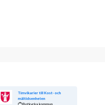
Timvikarier till Kost- och
måltidsenheten
Botkyrka kommun