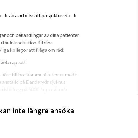
och våra arbetssätt på sjukhuset och 
r och behandlingar av dina patienter 
år introduktion till dina 
iga kollegor att fråga om råd.
sioterapeut!
 nära till bra kommunikationer med t 
a anställd på Danderyds sjukhus 
vårdsbidrag på 5000 kr per år och 
för endast 540 kr per år. Du erbjuds 
 kan inte längre ansöka
raget omfattar både sluten- och 