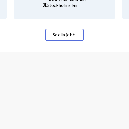
Stockholms län
m område hjärta - både i öppen- och 
cialist inom t ex hjärta/kärl, 
 meriterande.
Se alla jobb
r din insats är viktig för patienten. Du 
ömningar och behandlingar.
sförmåga, noggrannhet, flexibilitet 
r ansvar, har förmåga att ta egna 
igt. Du vill medverka till en 
ttar varandra samt utvecklar 
ära dig nya saker och att dela med dig 
till personlig lämplighet.