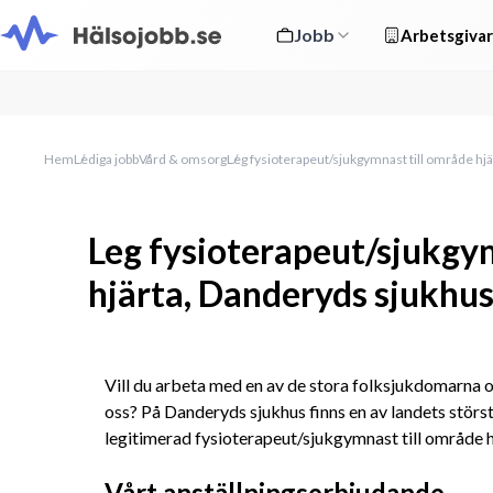
Jobb
Arbetsgivar
Hem
Lediga jobb
Vård & omsorg
Leg fysioterapeut/sjukgymnast till område hj
Leg fysioterapeut/sjukgy
hjärta, Danderyds sjukhu
Vill du arbeta med en av de stora folksjukdomarna oc
oss? På Danderyds sjukhus finns en av landets största 
legitimerad fysioterapeut/sjukgymnast till område h
Vårt anställningserbjudande