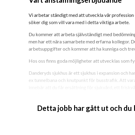
Vi arbetar ständigt med att utveckla vår profession 
söker dig som vill vara med i detta viktiga arbete.
Du kommer att arbeta självständigt med bedömninga
men har ett nära samarbete med erfarna kollegor. Du f
arbetsuppgifter och kommer att ha kunniga och trevl
Hos oss finns goda möjligheter att utvecklas som fy
Danderyds sjukhus är ett sjukhus i expansion och har
ex tunnelbana och knutpunkt för busstrafik. Att var
innebär att du får ersättning för sjukvård, ett frisk
tillgång till det välutrustade personalgymmet Lyftet 
även personalparkering till förmånligt pris.
Detta jobb har gått ut och du
Arbetsbeskrivning
Vi har en stor verksamhet inom område hjärta. Uppd