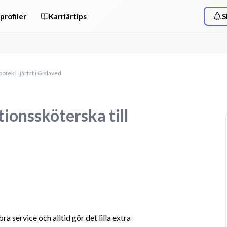
profiler
Karriärtips
S
otek Hjärtat i Gislaved
ionssköterska till
 service och alltid gör det lilla extra 