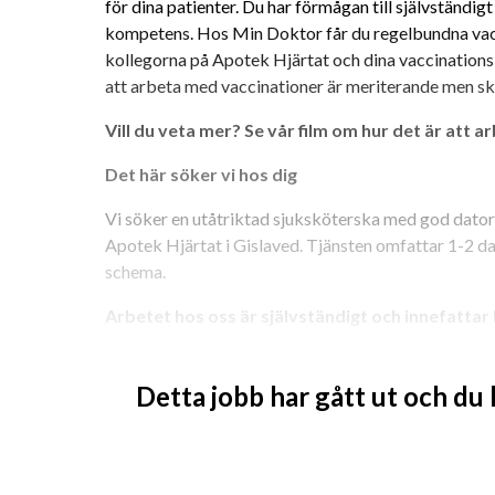
för dina patienter. Du har förmågan till självständigt
kompetens. Hos Min Doktor får du regelbundna vacc
kollegorna på Apotek Hjärtat och dina vaccinationsk
att arbeta med vaccinationer är meriterande men skal
Vill du veta mer? Se vår film om hur det är att a
Det här söker vi hos dig
Vi söker en utåtriktad sjuksköterska med god dator
Apotek Hjärtat i Gislaved. Tjänsten omfattar 1-2 dag
schema.
Arbetet hos oss är självständigt och innefattar
Vaccinering
Journalföring
Detta jobb har gått ut och du
Hantering av betalning
Enklare inventering
Övrig information