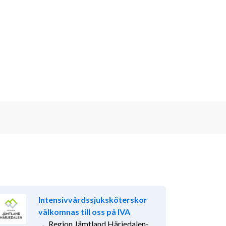
Intensivvårdssjuksköterskor
välkomnas till oss på IVA
Region Jämtland Härjedalen-