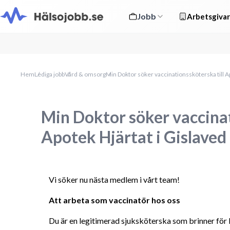
Jobb
Arbetsgivar
Hem
Lediga jobb
Vård & omsorg
Min Doktor söker vaccinationssköterska till Ap
Min Doktor söker vaccinat
Apotek Hjärtat i Gislaved
Vi söker nu nästa medlem i vårt team!
Att arbeta som vaccinatör hos oss
Du är en legitimerad sjuksköterska som brinner för bra