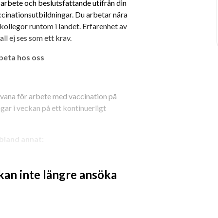
 arbete och beslutsfattande utifrån din 
inationsutbildningar. Du arbetar nära 
ollegor runtom i landet. Erfarenhet av 
l ej ses som ett krav.
rbeta hos oss
vana för arbete med vaccination på 
ar i veckan på ett kontinuerligt 
 bland annat:
 kan inte längre ansöka