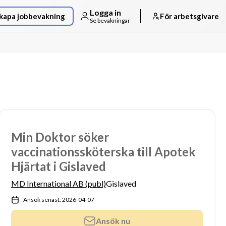
Logga in
kapa jobbevakning
För arbetsgivare
Se bevakningar
Min Doktor söker
vaccinationssköterska till Apotek
Hjärtat i Gislaved
MD International AB (publ)
Gislaved
Ansök senast: 2026-04-07
Ansök nu