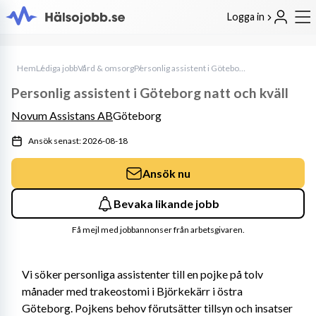
Logga in
Hem
Lediga jobb
Vård & omsorg
Personlig assistent i Göteborg natt och kväll
Personlig assistent i Göteborg natt och kväll
Novum Assistans AB
Göteborg
Ansök senast: 2026-08-18
Ansök nu
Bevaka likande jobb
Få mejl med jobbannonser från arbetsgivaren.
Vi söker personliga assistenter till en pojke på tolv 
månader med trakeostomi i Björkekärr i östra 
Göteborg. Pojkens behov förutsätter tillsyn och insatser 