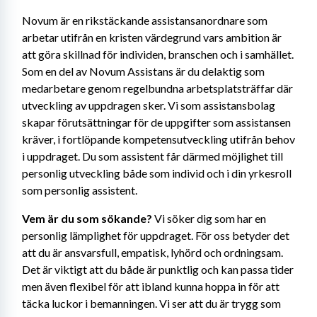
Novum är en rikstäckande assistansanordnare som 
arbetar utifrån en kristen värdegrund vars ambition är 
att göra skillnad för individen, branschen och i samhället. 
Som en del av Novum Assistans är du delaktig som 
medarbetare genom regelbundna arbetsplatsträffar där 
utveckling av uppdragen sker. Vi som assistansbolag 
skapar förutsättningar för de uppgifter som assistansen 
kräver, i fortlöpande kompetensutveckling utifrån behov 
i uppdraget. Du som assistent får därmed möjlighet till 
personlig utveckling både som individ och i din yrkesroll 
som personlig assistent.
Vem är du som sökande?
 Vi söker dig som har en 
personlig lämplighet för uppdraget. För oss betyder det 
att du är ansvarsfull, empatisk, lyhörd och ordningsam. 
Det är viktigt att du både är punktlig och kan passa tider 
men även flexibel för att ibland kunna hoppa in för att 
täcka luckor i bemanningen. Vi ser att du är trygg som 