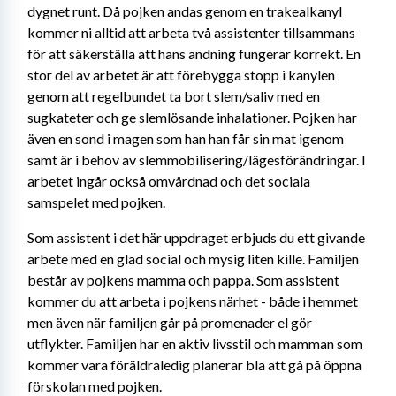
dygnet runt. Då pojken andas genom en trakealkanyl 
kommer ni alltid att arbeta två assistenter tillsammans 
för att säkerställa att hans andning fungerar korrekt. En 
stor del av arbetet är att förebygga stopp i kanylen 
genom att regelbundet ta bort slem/saliv med en 
sugkateter och ge slemlösande inhalationer. Pojken har 
även en sond i magen som han han får sin mat igenom 
samt är i behov av slemmobilisering/lägesförändringar. I 
arbetet ingår också omvårdnad och det sociala 
samspelet med pojken.
Som assistent i det här uppdraget erbjuds du ett givande 
arbete med en glad social och mysig liten kille. Familjen 
består av pojkens mamma och pappa. Som assistent 
kommer du att arbeta i pojkens närhet - både i hemmet 
men även när familjen går på promenader el gör 
utflykter. Familjen har en aktiv livsstil och mamman som 
kommer vara föräldraledig planerar bla att gå på öppna 
förskolan med pojken.