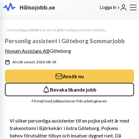
Logga in
Hem
Lediga jobb
Vård & omsorg
Personlig assistent i Göteborg Sommarjobb
Personlig assistent i Göteborg Sommarjobb
Novum Assistans AB
Göteborg
Ansök senast: 2026-08-18
Ansök nu
Bevaka likande jobb
Få mejl med jobbannonser från arbetsgivaren.
Vi söker personliga assistenter till en pojke på ett år med 
trakeostomi i Björkekärr i östra Göteborg. Pojkens 
behov förutsätter tillsyn och insatser dygnet runt. Då 