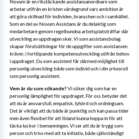
Novum är en rikstäckande assistansanordnare som 
arbetar utifrån en kristen värdegrund vars ambition är 
att göra skillnad för individen, branschen och i samhället. 
Som en del av Novum Assistans är du delaktig som 
medarbetare genom regelbundna arbetsplatsträffar där 
utveckling av uppdragen sker. Vi som assistansbolag 
skapar förutsättningar för de uppgifter som assistansen 
kräver, i fortlöpande kompetensutveckling utifrån behov 
i uppdraget. Du som assistent får därmed möjlighet till 
personlig utveckling både som individ och i din yrkesroll 
som personlig assistent.
Vem är du som sökande?
 Vi söker dig som har en 
personlig lämplighet för uppdraget. För oss betyder det 
att du är ansvarsfull, empatisk, lyhörd och ordningsam. 
Det är viktigt att du både är punktlig och kan passa tider 
men även flexibel för att ibland kunna hoppa in för att 
täcka luckor i bemanningen. Vi ser att du är trygg som 
person och trivs med att ta initiativ, både självständigt 