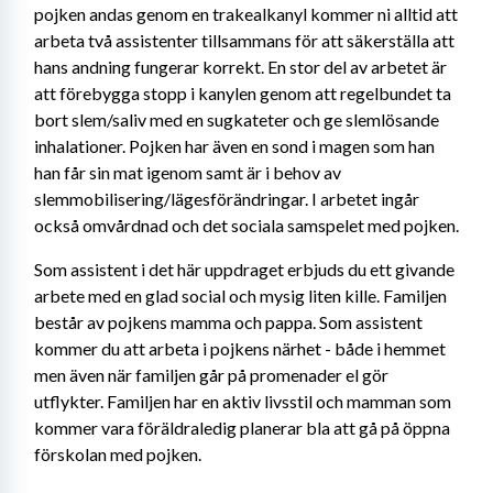
pojken andas genom en trakealkanyl kommer ni alltid att 
arbeta två assistenter tillsammans för att säkerställa att 
hans andning fungerar korrekt. En stor del av arbetet är 
att förebygga stopp i kanylen genom att regelbundet ta 
bort slem/saliv med en sugkateter och ge slemlösande 
inhalationer. Pojken har även en sond i magen som han 
han får sin mat igenom samt är i behov av 
slemmobilisering/lägesförändringar. I arbetet ingår 
också omvårdnad och det sociala samspelet med pojken.
Som assistent i det här uppdraget erbjuds du ett givande 
arbete med en glad social och mysig liten kille. Familjen 
består av pojkens mamma och pappa. Som assistent 
kommer du att arbeta i pojkens närhet - både i hemmet 
men även när familjen går på promenader el gör 
utflykter. Familjen har en aktiv livsstil och mamman som 
kommer vara föräldraledig planerar bla att gå på öppna 
förskolan med pojken.