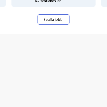
Jämtlands län
ring som syftar till att se till varje 
Se alla jobb
ering.
ltigt utdrag ur polisens 
judande av anställning. 
ll lönesättning reglerat av HÖK och 