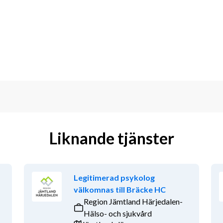
ling i din profession och nära samarbete 
 övriga pedagoger. Hos oss arbetar 
ag.
h förbättra elevernas lärandemiljö 
Liknande tjänster
i behov av särskilt stöd och 
ing hos eleverna
Legitimerad psykolog
gisk personal på skolan
välkomnas till Bräcke HC
Region Jämtland Härjedalen-
Hälso- och sjukvård