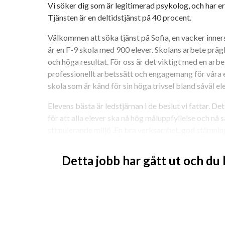
Vi söker dig som är legitimerad psykolog, och har er
Tjänsten är en deltidstjänst på 40 procent.
Välkommen att söka tjänst på Sofia, en vacker inner
är en F-9 skola med 900 elever. Skolans arbete prägl
och höga resultat. För oss är det viktigt med en arb
professionellt arbetssätt och engagemang för våra el
skola som är känd för sin höga trivsel bland såväl e
Elevens bästa är ledstjärnan i de beslut vi fattar. D
för att alla elever ska nå hög måluppfyllelse och nå s
stimulerande miljö .En bra verksamhet, god stämnin
utmärker skolan. 
Detta jobb har gått ut och du
Tjänsten innebär främst arbete med inriktning lågsta
vara i årskurserna 4-9 utifrån behov. Skolan har en SU
tänker att handledning av gruppens pedagoger ingår
Vi erbjuder