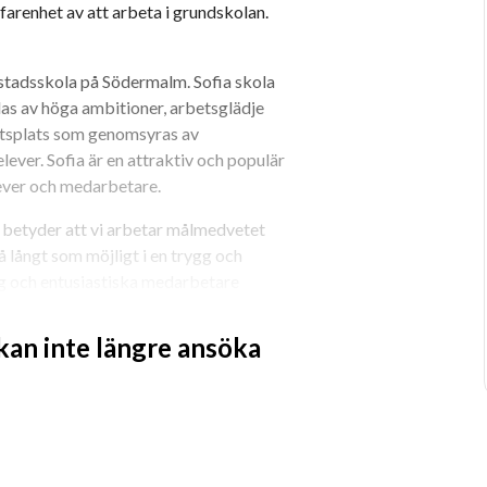
farenhet av att arbeta i grundskolan. 
stadsskola på Södermalm. Sofia skola 
as av höga ambitioner, arbetsglädje 
etsplats som genomsyras av 
ever. Sofia är en attraktiv och populär 
lever och medarbetare.
et betyder att vi arbetar målmedvetet 
å långt som möjligt i en trygg och 
g och entusiastiska medarbetare 
 kan inte längre ansöka
diet, F-3, och vissa uppdrag kan även 
-grupp för elever i årskurs 4-6, där vi 
 i uppdraget.