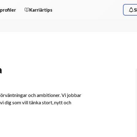
profiler
Karriärtips
S
a
rväntningar och ambitioner. Vi jobbar 
i dig som vill tänka stort, nytt och 