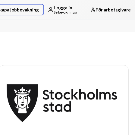
Logga in
kapa jobbevakning
För arbetsgivare
Se bevakningar