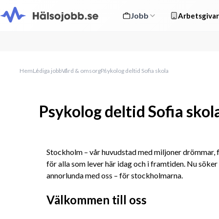
Jobb
Arbetsgivar
Hem
Lediga jobb
Vård & omsorg
Psykolog deltid Sofia skola
Psykolog deltid Sofia skol
Stockholm – vår huvudstad med miljoner drömmar, fö
för alla som lever här idag och i framtiden. Nu söker v
annorlunda med oss – för stockholmarna.
Välkommen till oss