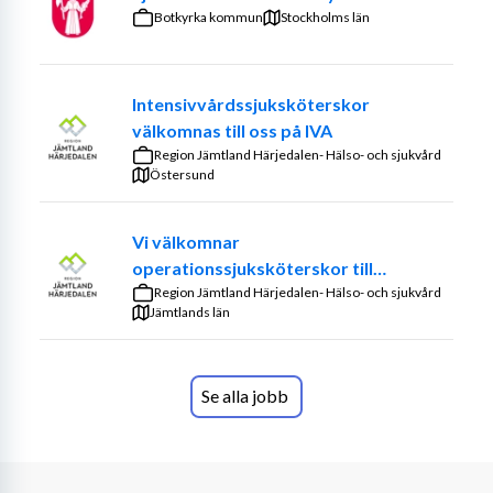
öppen mottagning, läkarmottagning, vaccinationer samt 
Botkyrka kommun
Stockholms län
förebyggande hälsoarbete.
Kvalifikationer
Intensivvårdssjuksköterskor
Specialistsjuksköterska med specialistutbildning 
välkomnas till oss på IVA
i barn- och ungdom eller distriktssköterska 
Region Jämtland Härjedalen- Hälso- och sjukvård
alternativt skolsköterska enligt 
Östersund
skolsköterskeprogrammet 
Tidigare erfarenhet som skolsköterska är 
Vi välkomnar
meriterande. 
operationssjuksköterskor till
Östersunds sjukhus!
Region Jämtland Härjedalen- Hälso- och sjukvård
Vi söker dig
Jämtlands län
med ett engagemang och genuint intresse för att 
jobba med barn och ungdomar och som både har 
god förmåga att samverka men också kan ta 
Se alla jobb
egna initiativ. 
som har ett stort intresse för hälsofrämjande och 
förebyggande insatser