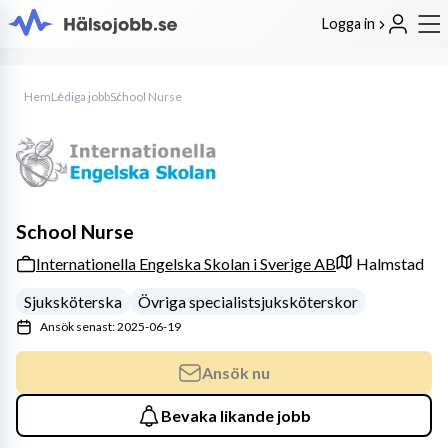
Logga in
Hem
Lediga jobb
School Nurse
School Nurse
Internationella Engelska Skolan i Sverige AB
Halmstad
Sjuksköterska
Övriga specialistsjuksköterskor
Ansök senast: 2025-06-19
Ansök nu
Bevaka likande jobb