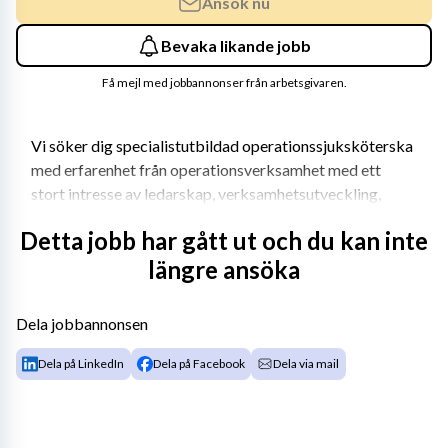
Ansök nu
Bevaka likande jobb
Få mejl med jobbannonser från arbetsgivaren.
Vi söker dig specialistutbildad operationssjuksköterska 
med erfarenhet från operationsverksamhet med ett 
stort intresse av ledarskap, verksamhetsutveckling, 
patientsäkerhet och kvalitet.
Detta jobb har gått ut och du kan inte
Vi erbjuder dig en arbetsplats med högt i tak, 
längre ansöka
engagerade medarbetare och spännande 
arbetsuppgifter.
Dela jobbannonsen
Dela på LinkedIn
Dela på Facebook
Dela via mail
Vårt anställningserbjudande