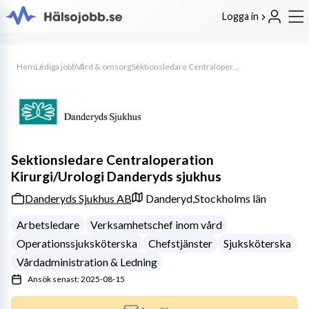
Logga in
Hem
Lediga jobb
Vård & omsorg
Sektionsledare Centraloperation Kirurgi/Urologi Danderyds sjukhus
Sektionsledare Centraloperation
Kirurgi/Urologi Danderyds sjukhus
Danderyds Sjukhus AB
Danderyd,
Stockholms län
Arbetsledare
Verksamhetschef inom vård
Operationssjuksköterska
Chefstjänster
Sjuksköterska
Vårdadministration & Ledning
Ansök senast: 2025-08-15