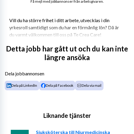
Få mejl med jobbannonser från arbetsgivaren.
Vill du ha större frihet i ditt arbete, utvecklas i din 
yrkesroll samtidigt som du har en förmånlig lön? Då är 
du varmt välkommen till oss på Te Crea Care! 
Te Crea Care etablerades 2013 och bemannar 
Detta jobb har gått ut och du kan inte
sjuksköterskor, fysio- och arbetsterapeuter. Vi har avtal 
längre ansöka
med samtliga regioner, många kommuner och privata 
vårdgivare. Det innebär att vi kan erbjuda dig många 
Dela jobbannonsen
olika typer av uppdrag i hela landet. Te Crea Care har 
löpande arbetat intensivt med anbudsarbete för att du 
Dela på LinkedIn
Dela på Facebook
Dela via mail
som konsult ska ha många uppdrag att välja mellan till 
riktigt bra villkor. Vi arbetar tight med våra konsulter 
där vi är ett team. 
Liknande tjänster
Krav eller önskemål: 
- Legitimerad sjuksköterska samt två års erfarenhet.
Sjuksköterska till Njurmedicinska