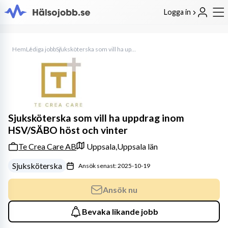
Logga in
Hem
Lediga jobb
Sjuksköterska som vill ha uppdrag inom HSV/SÄBO höst och vinter
Sjuksköterska som vill ha uppdrag inom
HSV/SÄBO höst och vinter
Te Crea Care AB
Uppsala,
Uppsala län
Sjuksköterska
Ansök senast: 2025-10-19
Ansök nu
Bevaka likande jobb