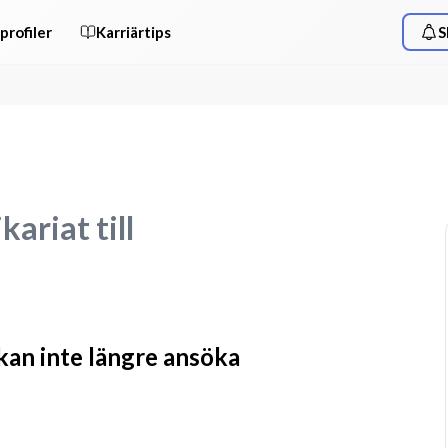
profiler
Karriärtips
S
ariat till
 kan inte längre ansöka