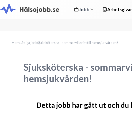
Jobb
Arbetsgivar
Hem
Lediga jobb
Sjuksköterska - sommarvikariat till hemsjukvården!
Sjuksköterska - sommarvik
hemsjukvården!
Detta jobb har gått ut och du