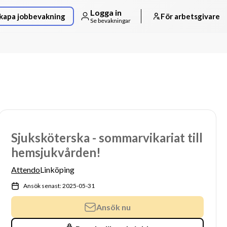
Logga in
kapa jobbevakning
För arbetsgivare
Se bevakningar
Sjuksköterska - sommarvikariat till
hemsjukvården!
Attendo
Linköping
Ansök senast: 2025-05-31
Ansök nu