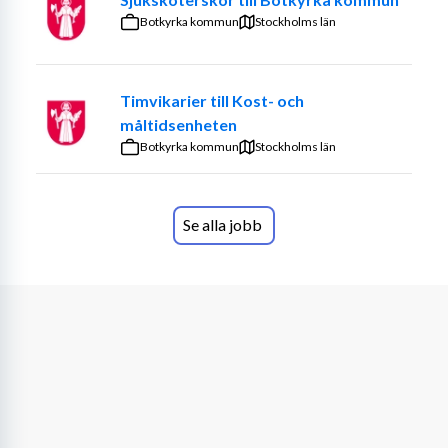
Om Sätraåsens äldreboende
Botkyrka kommun
Stockholms län
Boendet är beläget i stadsdelen Sätra och har 72 platser. 
Boendet har inriktning mot både demensvård och 
Timvikarier till Kost- och
somatisk vård. I verksamheten arbetar tre 
måltidsenheten
sjuksköterskor dagtid, måndag-söndag. Rehabteam med 
Botkyrka kommun
arbetsterapeut och fysioterapeut finns i verksamheten 
Stockholms län
dagtid, måndag-fredag. 
För mer information om vårt äldreboende besök 
Se alla jobb
Äldreboende Sätraåsen i Gävle | Norlandia Äldreomsorg
Hos oss kan du få din lön och lediga arbetspass 
direkt i mobilen
Som sommarvikarie hos oss får du tillgång till Cappy – en 
smart app som ger dig en överblick över din arbetstid 
och lön. I appen kan du till exempel se arbetad tid, 
intjänad lön, preliminär löneutbetalning, information om 
lediga arbetspass och hur mycket du kan tjäna på ett 