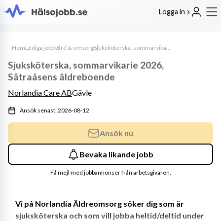
Logga in
Hem
Lediga jobb
Vård & omsorg
Sjuksköterska, sommarvikarie 2026, Sätraåsens äldreboende
Sjuksköterska, sommarvikarie 2026,
Sätraåsens äldreboende
Norlandia Care AB
Gävle
Ansök senast: 2026-08-12
Ansök nu
Bevaka likande jobb
Få mejl med jobbannonser från arbetsgivaren.
Vi på Norlandia Äldreomsorg söker dig som är 
sjuksköterska och som vill jobba heltid/deltid under 