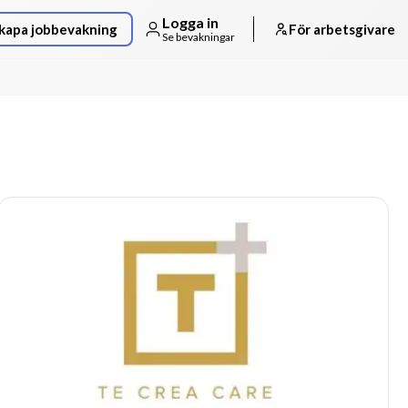
Logga in
kapa jobbevakning
För arbetsgivare
Se bevakningar