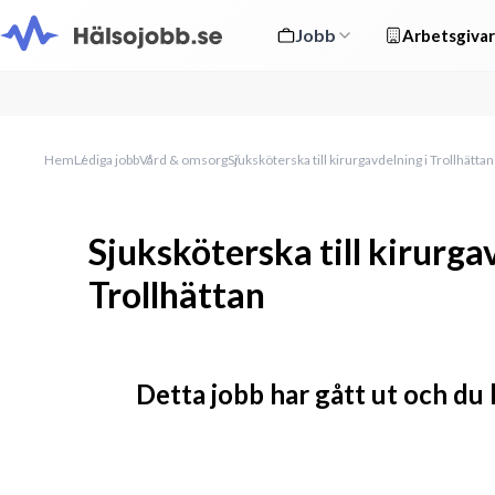
Jobb
Arbetsgivar
Hem
Lediga jobb
Vård & omsorg
Sjuksköterska till kirurgavdelning i Trollhättan
Sjuksköterska till kirurga
Trollhättan
Detta jobb har gått ut och du