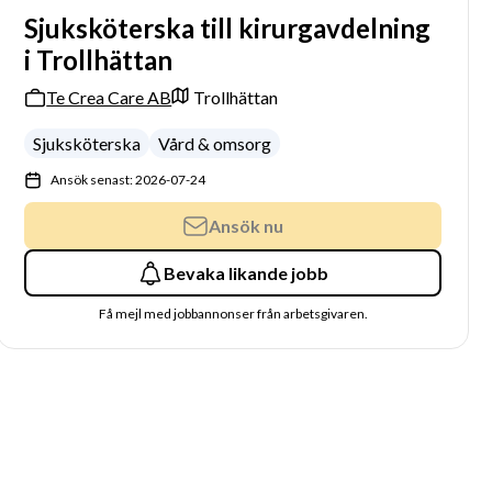
Sjuksköterska till kirurgavdelning
i Trollhättan
Te Crea Care AB
Trollhättan
Sjuksköterska
Vård & omsorg
Ansök senast: 2026-07-24
Ansök nu
Bevaka likande jobb
Få mejl med jobbannonser från arbetsgivaren.