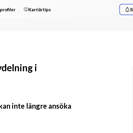
profiler
Karriärtips
S
vdelning i
 kan inte längre ansöka