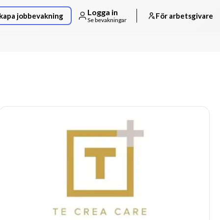
Logga in
kapa jobbevakning
För arbetsgivare
Se bevakningar