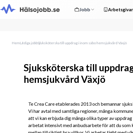
Jobb
Arbetsgivar
Hem
Lediga jobb
Sjuksköterska till uppdrag i inom säbo hemsjukvård Växjö
Sjuksköterska till uppdra
hemsjukvård Växjö
Te Crea Care etablerades 2013 och bemannar sjukskö
Vi har avtal med samtliga regioner, många kommuner
att vi kan erbjuda dig många olika typer av uppdrag i
arbetat intensivt med anbudsarbete för att du som k
mellan till riktigt bra villkor. Vi arbetar tight med vå