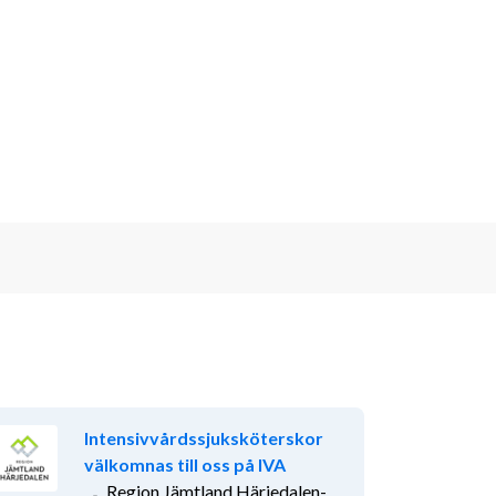
Intensivvårdssjuksköterskor
välkomnas till oss på IVA
Region Jämtland Härjedalen-