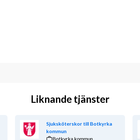
t hitta de bästa uppdragen åt dig, boka 
h ligger steget före inför nästa 
Liknande tjänster
är varmt välkommen med din ansökan 
Sjuksköterskor till Botkyrka
s, kontakta Konsultchef Peter Jönsson 
kommun
ecreacare.com
Botkyrka kommun