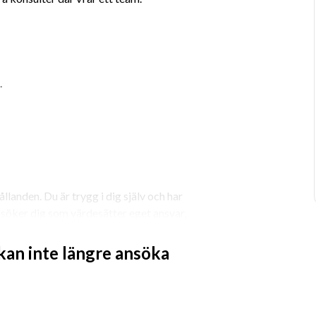
.
llanden. Du är trygg i dig själv och har 
 söker dig som värdesätter eget ansvar, 
imat. Du är lyhörd och bemöter 
 kan inte längre ansöka
nde under uppdraget och när det är 