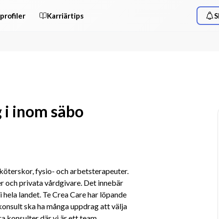
profiler
Karriärtips
S
g i inom säbo
terskor, fysio- och arbetsterapeuter. 
 och privata vårdgivare. Det innebär 
 hela landet. Te Crea Care har löpande 
onsult ska ha många uppdrag att välja 
ra konsulter där vi är ett team. 