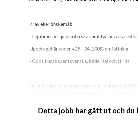
Krav eller önskemål: 
- Legitimerad sjuksköterska samt två års erfarenhet
Uppdraget är under v.25 - 34, 100% omfattning
- Goda kunskaper i svenska, både i tal och skrift 
Du är flexibel och kan anpassa dig i olika arbetsförhå
förmågan att prioritera, delegera och arbetsleda. Vi
delaktighet och som bidrar till ett positivt arbetskl
människor med respekt och omtanke. 
Detta jobb har gått ut och du
Vi finns med dig hela vägen från uppdragsstart, löpa