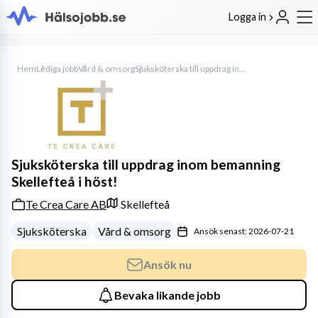
Logga in
Hem
Lediga jobb
Vård & omsorg
Sjuksköterska till uppdrag inom bemanning Skellefteå i höst!
Sjuksköterska till uppdrag inom bemanning
Skellefteå i höst!
Te Crea Care AB
Skellefteå
Sjuksköterska
Vård & omsorg
Ansök senast: 2026-07-21
Ansök nu
Bevaka likande jobb