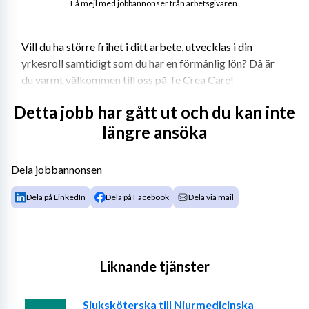
Få mejl med jobbannonser från arbetsgivaren.
Vill du ha större frihet i ditt arbete, utvecklas i din 
yrkesroll samtidigt som du har en förmånlig lön? Då är 
du varmt välkommen till oss på Te Crea Care!
Te Crea Care etablerades 2013 och bemannar 
Detta jobb har gått ut och du kan inte
sjuksköterskor, fysio- och arbetsterapeuter. Vi har avtal 
längre ansöka
med samtliga regioner, många kommuner och privata 
vårdgivare. Det innebär att vi kan erbjuda dig många 
Dela jobbannonsen
olika typer av uppdrag i hela landet. Te Crea Care har 
löpande arbetat intensivt med anbudsarbete för att du 
Dela på LinkedIn
Dela på Facebook
Dela via mail
som konsult ska ha många uppdrag att välja mellan till 
riktigt bra villkor. Vi arbetar tight med våra konsulter 
där vi är ett team.
Liknande tjänster
Krav eller önskemål:
- Legitimerad sjuksköterska
Sjuksköterska till Njurmedicinska