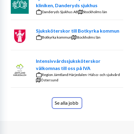
kliniken, Danderyds sjukhus
Kvalifikationer:
Danderyds Sjukhus AB
Stockholms län
Vi söker dig som är sjuksköterska och har erfarenhet 
inom kommunal verksamhet .
Sjuksköterskor till Botkyrka kommun
Botkyrka kommun
Stockholms län
Arbetsuppgifter:
Intensivvårdssjuksköterskor
Sedvanliga arbetsuppgifter som ssk/dsk inom 
välkomnas till oss på IVA
kommunal sjuk & hälsovård.
Region Jämtland Härjedalen- Hälso- och sjukvård
Östersund
Vill du ha större frihet i ditt arbete, utvecklas i din 
Se alla jobb
yrkesroll samtidigt som du har en förmånlig lön? Då är 
du varmt välkommen till oss på Te Crea Care!