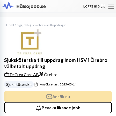
Logga in
Hem
Lediga jobb
Sjuksköterska till uppdrag inom HSV i Örebro välbetalt uppdrag
Sjuksköterska till uppdrag inom HSV i Örebro
välbetalt uppdrag
Te Crea Care AB
Örebro
Sjuksköterska
Ansök senast: 2025-05-14
Ansök nu
Bevaka likande jobb