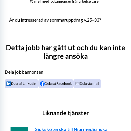
Få mejl med jobbannonser från arbetsgivaren.
Är du intresserad av sommaruppdrag v.25-33?
Vi söker då en erfaren sjuksköterska med tjänstgöring 
Detta jobb har gått ut och du kan inte
för hela Östernärke som består av både hemsjukvård, 
längre ansöka
Säbo och Gruppbostad för särskild service / LSS. Arbete 
främst kväll och helg men även dagtid.
Dela jobbannonsen
Dela på LinkedIn
Dela på Facebook
Dela via mail
Inskolning under v. 24.
Manuellt körkort krävs. Du bör trygg i att arbeta 
Liknande tjänster
självständigt under kvällar/helger.
Sjuksköterska till Njurmedicinska