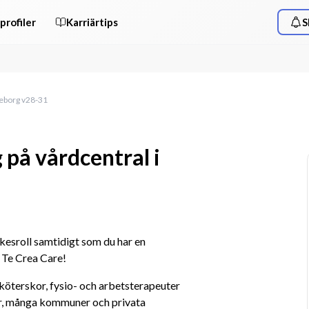
profiler
Karriärtips
S
öteborg v28-31
 på vårdcentral i
yrkesroll samtidigt som du har en 
 Te Crea Care! 
terskor, fysio- och arbetsterapeuter 
r, många kommuner och privata 