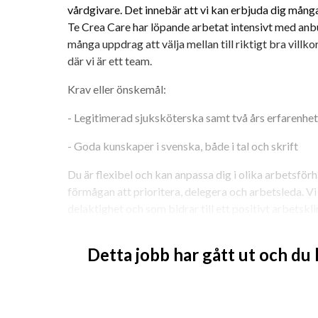
vårdgivare. Det innebär att vi kan erbjuda dig många 
Te Crea Care har löpande arbetat intensivt med anbu
många uppdrag att välja mellan till riktigt bra villko
där vi är ett team. 
Krav eller önskemål: 
- Legitimerad sjuksköterska samt två års erfarenhet
- Goda kunskaper i svenska, både i tal och skrift 
Du är flexibel och kan anpassa dig i olika arbetsförhå
förmågan att prioritera, delegera och arbetsleda. Vi
delaktighet och som bidrar till ett positivt arbetskl
människor med respekt och omtanke. 
Detta jobb har gått ut och du
Vi finns med dig hela vägen från uppdragsstart, löpa
dags att se på fortsättning. Vi finns med alltifrån at
ev resa och boende, som bollplank under uppdraget oc
uppdrag. 