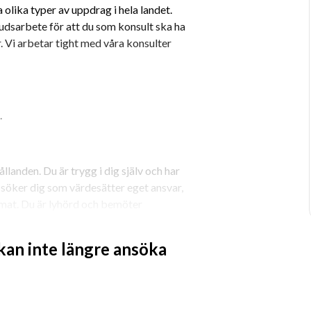
olika typer av uppdrag i hela landet. 
dsarbete för att du som konsult ska ha 
r. Vi arbetar tight med våra konsulter 
.
llanden. Du är trygg i dig själv och har 
 söker dig som värdesätter eget ansvar, 
imat. Du är lyhörd och bemöter 
 kan inte längre ansöka
nde under uppdraget och när det är 
t hitta de bästa uppdragen åt dig, boka 
h ligger steget före inför nästa 