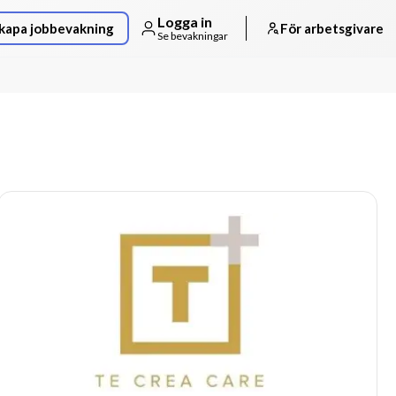
Logga in
kapa jobbevakning
För arbetsgivare
Se bevakningar