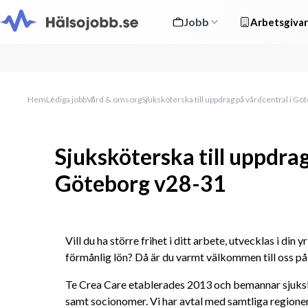
Jobb
Arbetsgivar
Hem
Lediga jobb
Vård & omsorg
Sjuksköterska till uppdrag på vårdcentral i G
Sjuksköterska till uppdrag
Göteborg v28-31
Vill du ha större frihet i ditt arbete, utvecklas i din 
förmånlig lön? Då är du varmt välkommen till oss på
Te Crea Care etablerades 2013 och bemannar sjukskö
samt socionomer. Vi har avtal med samtliga regione