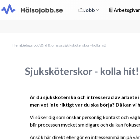
Jobb
Arbetsgivar
Hem
Lediga jobb
Vård & omsorg
Sjuksköterskor - kolla hit!
Sjuksköterskor - kolla hit!
Är du sjuksköterska och intresserad av arbete
men vet inte riktigt var du ska börja? Då kan vi h
Vi söker dig som önskar personlig kontakt och vägled
blir processen mycket smidigare och du kan fokusera
Ansök här direkt eller gör en intresseanmälan på vår