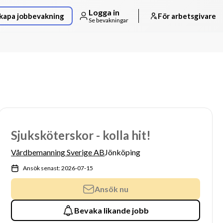
Logga in
kapa jobbevakning
För arbetsgivare
Se bevakningar
Sjuksköterskor - kolla hit!
Vårdbemanning Sverige AB
Jönköping
Ansök senast: 2026-07-15
Ansök nu
Bevaka likande jobb