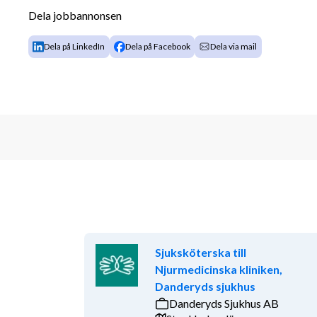
Dela jobbannonsen
Dela på LinkedIn
Dela på Facebook
Dela via mail
Sjuksköterska till
Njurmedicinska kliniken,
Danderyds sjukhus
Danderyds Sjukhus AB