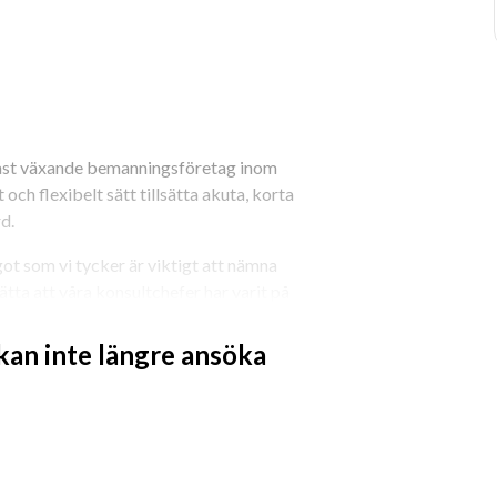
ast växande bemanningsföretag inom 
 och flexibelt sätt tillsätta akuta, korta 
d.
t som vi tycker är viktigt att nämna 
ätta att våra konsultchefer har varit på 
or kompetens av bemanning.
 kan inte längre ansöka