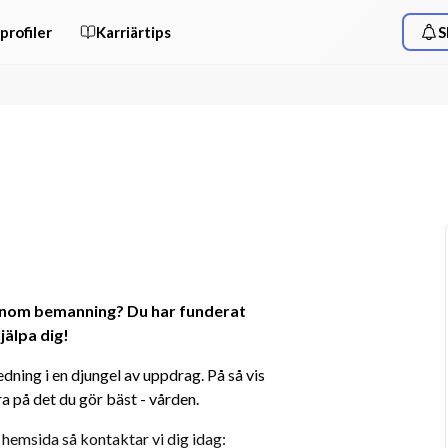
profiler
Karriärtips
S
 inom bemanning? Du har funderat 
jälpa dig!
ning i en djungel av uppdrag. På så vis 
 på det du gör bäst - vården.
 hemsida så kontaktar vi dig idag: