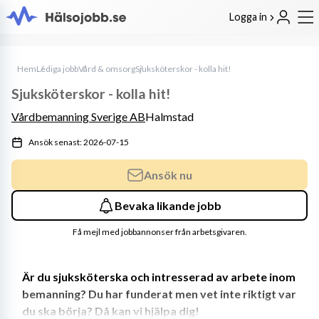
Logga in
Hem
Lediga jobb
Vård & omsorg
Sjuksköterskor - kolla hit!
Sjuksköterskor - kolla hit!
Vårdbemanning Sverige AB
Halmstad
Ansök senast: 2026-07-15
Ansök nu
Bevaka likande jobb
Få mejl med jobbannonser från arbetsgivaren.
Är du sjuksköterska och intresserad av arbete inom 
bemanning? Du har funderat men vet inte riktigt var 
du ska börja? Då kan vi hjälpa dig!