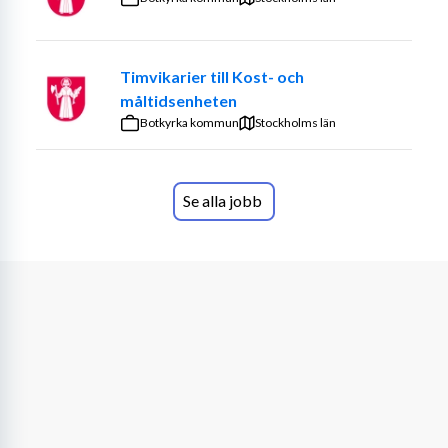
Vi är ett välmående företag med stabil ekonomi, något 
som vi tycker är viktigt att nämna för din trygghet. Vi är 
även stolta över att kunna berätta att våra konsultchefer 
Timvikarier till Kost- och
har varit på bolaget länge, i snitt 8 år, och besitter 
måltidsenheten
därmed stor kompetens av bemanning.
Botkyrka kommun
Stockholms län
Vi ser fram emot din ansökan!
Se alla jobb