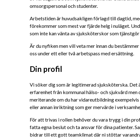
omsorgspersonal och studenter. 
Arbetstiden är huvudsakligen förlagd till dagtid, me
förekommer som mest var fjärde helg i nuläget. Under
som inte kan vänta av sjuksköterskor som tjänstgö
Är du nyfiken men vill veta mer innan du bestämmer d
oss under ett eller två arbetspass med ersättning.
Din profil
Vi söker dig som är legitimerad sjuksköterska. Det ä
erfarenhet från kommunal hälso- och sjukvård men det
meriterande om du har vidareutbildning exempelvis d
eller annan inriktning som ger mervärde i verksamhe
För att trivas i rollen behöver du vara trygg i din pr
fatta egna beslut och ta ansvar för dina patienter. 
bidrar till ett gott teamklimat där ni stöttar varandr