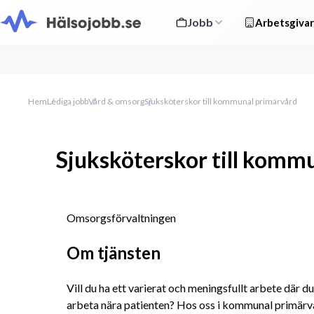
Jobb
Arbetsgivar
Hem
Lediga jobb
Vård & omsorg
Sjuksköterskor till kommunal primärvård
Sjuksköterskor till komm
Omsorgsförvaltningen
Om tjänsten
Vill du ha ett varierat och meningsfullt arbete där 
arbeta nära patienten? Hos oss i kommunal primärvård