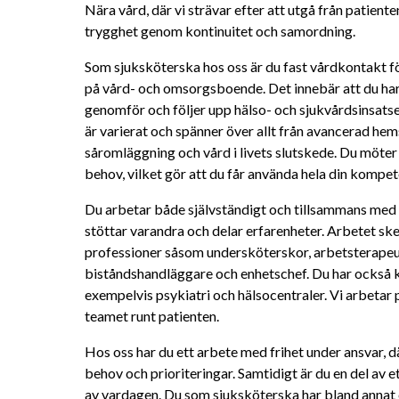
Nära vård, där vi strävar efter att utgå från patient
trygghet genom kontinuitet och samordning.
Som sjuksköterska hos oss är du fast vårdkontakt fö
på vård- och omsorgsboende. Det innebär att du har en
genomför och följer upp hälso- och sjukvårdsinsatser
är varierat och spänner över allt från avancerad hem
såromläggning och vård i livets slutskede. Du möter 
behov, vilket gör att du får använda hela din kompe
Du arbetar både självständigt och tillsammans med k
stöttar varandra och delar erfarenheter. Arbetet sk
professioner såsom undersköterskor, arbetsterapeute
biståndshandläggare och enhetschef. Du har också k
exempelvis psykiatri och hälsocentraler. Vi arbetar
teamet runt patienten. 
Hos oss har du ett arbete med frihet under ansvar, dä
behov och prioriteringar. Samtidigt är du en del av e
av vardagen. Du som sjuksköterska har bland annat e