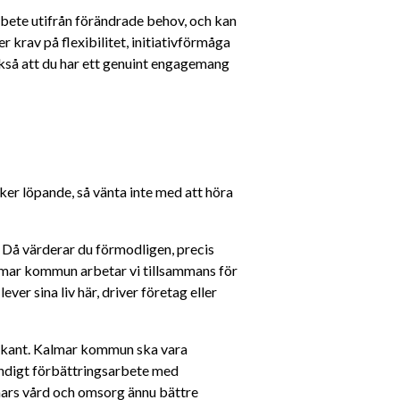
rbete utifrån förändrade behov, och kan 
r krav på flexibilitet, initiativförmåga 
ckså att du har ett genuint engagemang 
r löpande, så vänta inte med att höra 
! Då värderar du förmodligen, precis 
almar kommun arbetar vi tillsammans för 
ver sina liv här, driver företag eller 
mkant. Kalmar kommun ska vara 
ändigt förbättringsarbete med 
ars vård och omsorg ännu bättre 