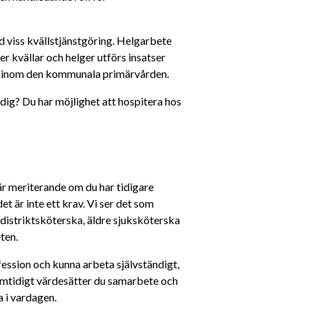
d viss kvällstjänstgöring. Helgarbete 
 kvällar och helger utförs insatser 
r inom den kommunala primärvården. 
ig? Du har möjlighet att hospitera hos 
r meriterande om du har tidigare 
 är inte ett krav. Vi ser det som 
istriktsköterska, äldre sjuksköterska 
ten. 
ofession och kunna arbeta självständigt, 
Samtidigt värdesätter du samarbete och 
a i vardagen.