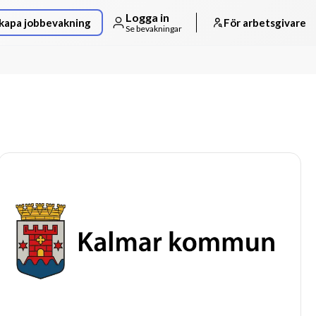
Logga in
kapa jobbevakning
För arbetsgivare
Se bevakningar