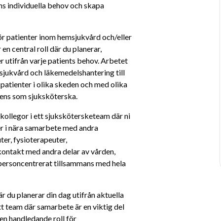
ens individuella behov och skapa 
r patienter inom hemsjukvård och/eller 
 central roll där du planerar, 
 utifrån varje patients behov. Arbetet 
sjukvård och läkemedelshantering till 
patienter i olika skeden och med olika 
tens som sjuksköterska.
ollegor i ett sjukskötersketeam där ni 
er i nära samarbete med andra 
r, fysioterapeuter, 
ontakt med andra delar av vården, 
 personcentrerat tillsammans med hela 
r du planerar din dag utifrån aktuella 
tt team där samarbete är en viktig del 
n handledande roll för 