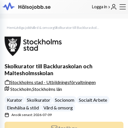
Logga in
Hem
Lediga jobb
Vård & omsorg
Skolkurator till Backluraskolan och Maltesholmsskolan
Skolkurator till Backluraskolan och
Maltesholmsskolan
Stockholms stad - Utbildningsförvaltningen
Stockholm,
Stockholms län
Kurator
Skolkurator
Socionom
Socialt Arbete
Elevhälsa & stöd
Vård & omsorg
Ansök senast: 2026-07-09
Ansök nu