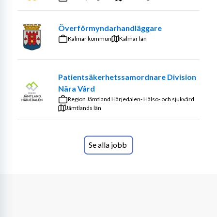
Överförmyndarhandläggare
Kalmar kommun
Kalmar län
Patientsäkerhetssamordnare Division
Nära Vård
Region Jämtland Härjedalen- Hälso- och sjukvård
Jämtlands län
Se alla jobb