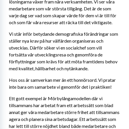
lösningarna växer fram nära verksamheten. Vi ser våra 
medarbetare som vår största tillgång. Det är de som 
varje dag ser vad som skapar värde för dem vi är till för 
och som får våra resurser att räcka till det viktigaste.
Vi står inför betydande demografiska förändringar som 
ställer nya krav på hur välfärden organiseras och 
utvecklas. Därför söker vi en socialchef som vill 
fortsätta vår utvecklingsresa och genomföra de 
förflyttningar som krävs för att möta framtidens behov 
med kvalitet, hållbarhet och nytänkande.
Hos oss är samverkan mer än ett honnörsord. Vi pratar 
inte bara om samarbete vi genomför det i praktiken! 
Ett gott exempel är Mörbylångamodellen där vi 
tillsammans har arbetat fram ett arbetssätt som blad 
annat ger våra medarbetare större frihet att tillsammans 
agera och planera sina arbetsdagar. Ett arbetssätt som 
har lett till större nöjdhet bland både medarbetare och 