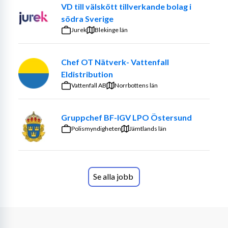
VD till välskött tillverkande bolag i
södra Sverige
Jurek
Blekinge län
Chef OT Nätverk- Vattenfall
Eldistribution
Vattenfall AB
Norrbottens län
Gruppchef BF-IGV LPO Östersund
Polismyndigheten
Jämtlands län
Se alla jobb