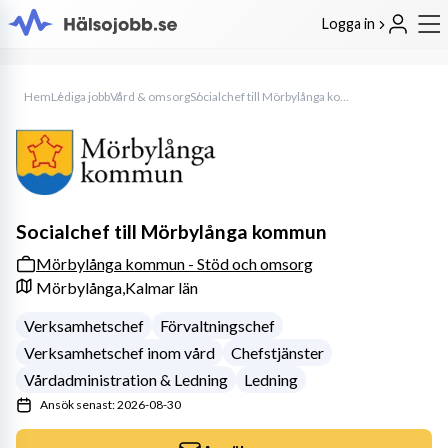
Logga in
Hem
Lediga jobb
Vård & omsorg
Socialchef till Mörbylånga kommun
Socialchef till Mörbylånga kommun
Mörbylånga kommun - Stöd och omsorg
Mörbylånga,
Kalmar län
Verksamhetschef
Förvaltningschef
Verksamhetschef inom vård
Chefstjänster
Vårdadministration & Ledning
Ledning
Ansök senast: 2026-08-30