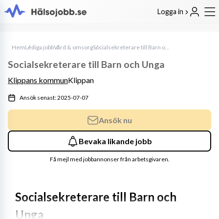
Logga in
Hem
Lediga jobb
Vård & omsorg
Socialsekreterare till Barn och Unga
Socialsekreterare till Barn och Unga
Klippans kommun
Klippan
Ansök senast: 2025-07-07
Ansök nu
Bevaka likande jobb
Få mejl med jobbannonser från arbetsgivaren.
Socialsekreterare till Barn och 
Unga