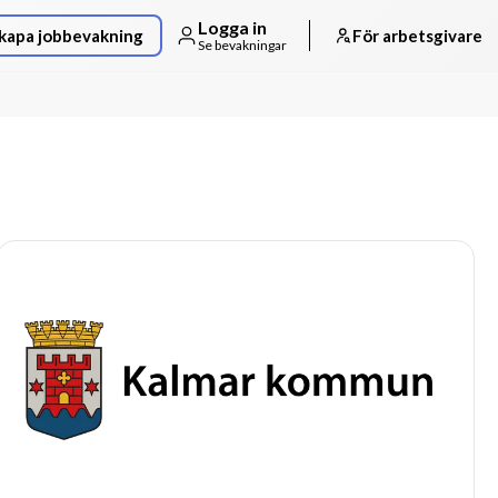
Logga in
kapa jobbevakning
För arbetsgivare
Se bevakningar