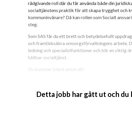
rådgivande roll där du får använda både din juridis
socialtjänstens praktik för att skapa trygghet och k
kommuninvånare? Då kan rollen som Socialt ansvarig
steg.
Som SAS får du ett brett och betydelsefullt uppdrag d
och framtidssäkra omsorgsförvaltningens arbete. D
ledning och specialistfunktioner och blir en viktig dr
hållbar socialtjänst.
Du kommer bland annat att:
	• Utveckla och kvalitetssäkra rutiner, processer och arbetssätt inom socialtjänstens 
område samt bidra till att sprida goda exempel i org
Detta jobb har gått ut och du
forskning och riktlinjer och ge kvalificerat juridiskt
medarbetare. • Leda och ansvara för hela Lex Sarah-p
bedömningar och eventuell rapportering till IVO. •
verksamhetstillsyner samt medverka i uppföljning av 
statistik och underlag till kvalitetsberättelser, ra
kvalitetssäkra information till Socialstyrelsen. • Kva