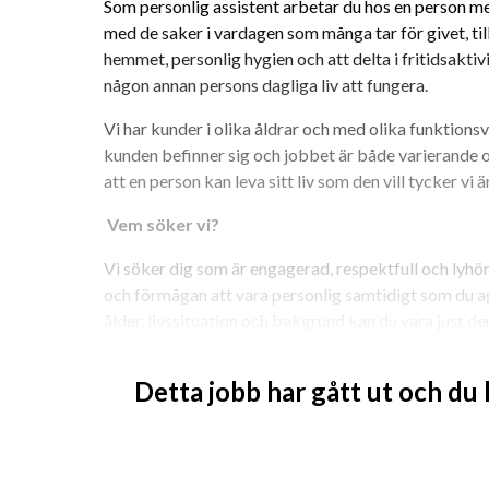
Som personlig assistent arbetar du hos en person med 
med de saker i vardagen som många tar för givet, til
hemmet, personlig hygien och att delta i fritidsaktivi
någon annan persons dagliga liv att fungera.
Vi har kunder i olika åldrar och med olika funktionsva
kunden befinner sig och jobbet är både varierande och
att en person kan leva sitt liv som den vill tycker vi 
 Vem söker vi?
Vi söker dig som är engagerad, respektfull och lyhörd
och förmågan att vara personlig samtidigt som du ag
ålder, livssituation och bakgrund kan du vara just den
Vi ser gärna att du:
Detta jobb har gått ut och du
har ett genuint intresse av att hjälpa andra.
kan förstå och göra dig förstådd på svenska.
kan arbeta flexibla arbetstider - dag, kväll oc
förutsätter även att du kan arbeta natt.