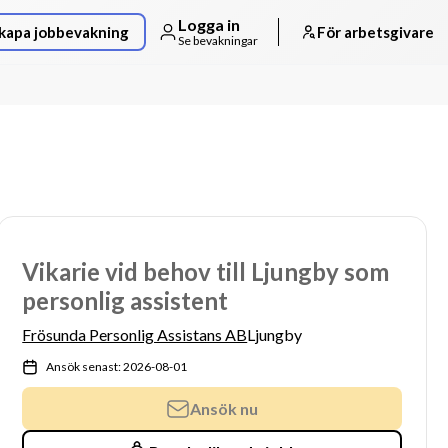
Logga in
kapa jobbevakning
För arbetsgivare
Se bevakningar
Vikarie vid behov till Ljungby som
personlig assistent
Frösunda Personlig Assistans AB
Ljungby
Ansök senast: 2026-08-01
Ansök nu