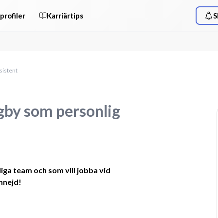
profiler
Karriärtips
S
sistent
ngby som personlig
rliga team och som vill jobba vid 
mnejd!