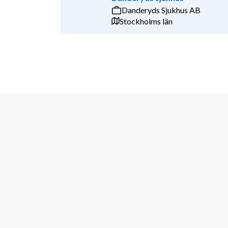
Danderyds Sjukhus AB
assistans.vaxjo@frosunda.se
Stockholms län
Varmt välkommen med din ansökan!