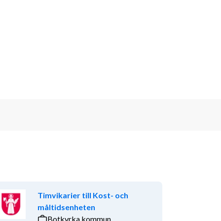
Timvikarier till Kost- och
måltidsenheten
Botkyrka kommun