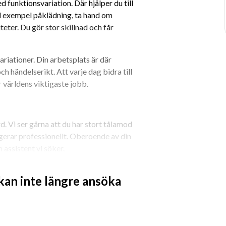
funktionsvariation. Där hjälper du till 
l exempel påklädning, ta hand om 
teter. Du gör stor skillnad och får 
riationer. Din arbetsplats är där 
 händelserikt. Att varje dag bidra till 
är världens viktigaste jobb.
. Vi ser gärna att du har stort tålamod 
erar professionellt. Oberoende av din 
 assistent vi söker.
 kan inte längre ansöka
h helg. Vissa av våra tjänster 