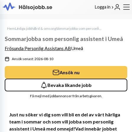
Logga in
Hem
Lediga jobb
Vård & omsorg
Sommarjobba som personlig assistent i Umeå
Sommarjobba som personlig assistent i Umeå
Frösunda Personlig Assistans AB
Umeå
Ansök senast: 2026-08-10
Ansök nu
Bevaka likande jobb
Få mejl med jobbannonser från arbetsgivaren.
Just nu söker vi dig som vill bli en del av vårt härliga 
team i sommar och som vill jobba som personlig 
assistent i Umeå med omnejd!Vad innebär jobbet 