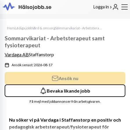
Logga in
Hem
Lediga jobb
Vård & omsorg
Sommarvikariat - Arbetsterapeut samt fysioterapeut
Sommarvikariat - Arbetsterapeut samt
fysioterapeut
Vardaga AB
Staffanstorp
Ansök senast: 2026-08-17
Ansök nu
Bevaka likande jobb
Få mejl med jobbannonser från arbetsgivaren.
Nu söker vi på Vardaga i Staffanstorp en positiv och 
pedagogisk arbetsterapeut/fysioterapeut för 