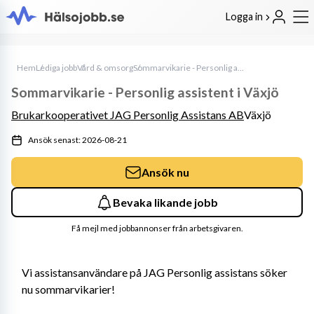
Logga in
Hem
Lediga jobb
Vård & omsorg
Sommarvikarie - Personlig assistent i Växjö
Sommarvikarie - Personlig assistent i Växjö
Brukarkooperativet JAG Personlig Assistans AB
Växjö
Ansök senast: 2026-08-21
Ansök nu
Bevaka likande jobb
Få mejl med jobbannonser från arbetsgivaren.
Vi assistansanvändare på JAG Personlig assistans söker 
nu sommarvikarier!