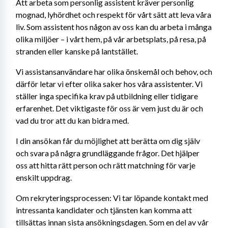
Att arbeta som personlig assistent kräver personlig 
mognad, lyhördhet och respekt för vårt sätt att leva våra 
liv. Som assistent hos någon av oss kan du arbeta i många 
olika miljöer – i vårt hem, på vår arbetsplats, på resa, på 
stranden eller kanske på lantstället.
Vi assistansanvändare har olika önskemål och behov, och 
därför letar vi efter olika saker hos våra assistenter. Vi 
ställer inga specifika krav på utbildning eller tidigare 
erfarenhet. Det viktigaste för oss är vem just du är och 
vad du tror att du kan bidra med.
I din ansökan får du möjlighet att berätta om dig själv 
och svara på några grundläggande frågor. Det hjälper 
oss att hitta rätt person och rätt matchning för varje 
enskilt uppdrag.
Om rekryteringsprocessen: Vi tar löpande kontakt med 
intressanta kandidater och tjänsten kan komma att 
tillsättas innan sista ansökningsdagen. Som en del av vår 