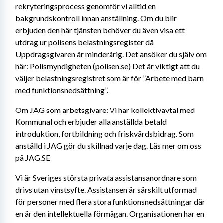
rekryteringsprocess genomför vi alltid en 
bakgrundskontroll innan anställning. Om du blir 
erbjuden den här tjänsten behöver du även visa ett 
utdrag ur polisens belastningsregister då 
Uppdragsgivaren är minderårig. Det ansöker du själv om 
här: Polismyndigheten (polisen.se) Det är viktigt att du 
väljer belastningsregistret som är för ”Arbete med barn 
med funktionsnedsättning”.
Om JAG som arbetsgivare: Vi har kollektivavtal med 
Kommunal och erbjuder alla anställda betald 
introduktion, fortbildning och friskvårdsbidrag. Som 
anställd i JAG gör du skillnad varje dag. Läs mer om oss 
på JAG.SE
Vi är Sveriges största privata assistansanordnare som 
drivs utan vinstsyfte. Assistansen är särskilt utformad 
för personer med flera stora funktionsnedsättningar där 
en är den intellektuella förmågan. Organisationen har en 