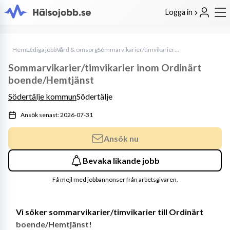
Logga in
Hem
Lediga jobb
Vård & omsorg
Sommarvikarier/timvikarier inom Ordinärt boende/Hemtjänst
Sommarvikarier/timvikarier inom Ordinärt
boende/Hemtjänst
Södertälje kommun
Södertälje
Ansök senast: 2026-07-31
Ansök nu
Bevaka likande jobb
Få mejl med jobbannonser från arbetsgivaren.
Vi söker sommarvikarier/timvikarier till Ordinärt 
boende/Hemtjänst!