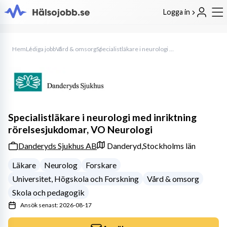
Logga in
Hem
Lediga jobb
Vård & omsorg
Specialistläkare i neurologi med inriktning rörelsesjukdomar, VO Neurologi
Specialistläkare i neurologi med inriktning
rörelsesjukdomar, VO Neurologi
Danderyds Sjukhus AB
Danderyd,
Stockholms län
Läkare
Neurolog
Forskare
Universitet, Högskola och Forskning
Vård & omsorg
Skola och pedagogik
Ansök senast: 2026-08-17