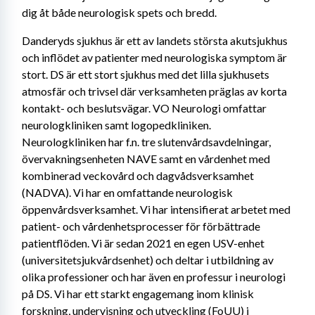
dig åt både neurologisk spets och bredd.
Danderyds sjukhus är ett av landets största akutsjukhus 
och inflödet av patienter med neurologiska symptom är 
stort. DS är ett stort sjukhus med det lilla sjukhusets 
atmosfär och trivsel där verksamheten präglas av korta 
kontakt- och beslutsvägar. VO Neurologi omfattar 
neurologkliniken samt logopedkliniken. 
Neurologkliniken har f.n. tre slutenvårdsavdelningar, 
övervakningsenheten NAVE samt en vårdenhet med 
kombinerad veckovård och dagvådsverksamhet 
(NADVA). Vi har en omfattande neurologisk 
öppenvårdsverksamhet. Vi har intensifierat arbetet med 
patient- och vårdenhetsprocesser för förbättrade 
patientflöden. Vi är sedan 2021 en egen USV-enhet 
(universitetsjukvårdsenhet) och deltar i utbildning av 
olika professioner och har även en professur i neurologi 
på DS. Vi har ett starkt engagemang inom klinisk 
forskning, undervisning och utveckling (FoUU) i 