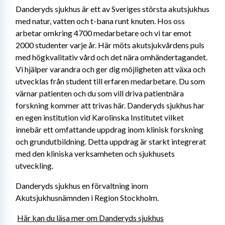
Danderyds sjukhus är ett av Sveriges största akutsjukhus 
med natur, vatten och t-bana runt knuten. Hos oss 
arbetar omkring 4700 medarbetare och vi tar emot 
2000 studenter varje år. Här möts akutsjukvårdens puls 
med högkvalitativ vård och det nära omhändertagandet. 
Vi hjälper varandra och ger dig möjligheten att växa och 
utvecklas från student till erfaren medarbetare. Du som 
värnar patienten och du som vill driva patientnära 
forskning kommer att trivas här. Danderyds sjukhus har 
en egen institution vid Karolinska Institutet vilket 
innebär ett omfattande uppdrag inom klinisk forskning 
och grundutbildning. Detta uppdrag är starkt integrerat 
med den kliniska verksamheten och sjukhusets 
utveckling.
Danderyds sjukhus en förvaltning inom 
Akutsjukhusnämnden i Region Stockholm.
Här kan du läsa mer om Danderyds sjukhus