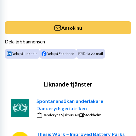
Ansök nu
Dela jobbannonsen
Dela på LinkedIn
Dela på Facebook
Dela via mail
Liknande tjänster
Spontanansökan underläkare
Danderydsgeriatriken
Danderyds Sjukhus AB
Stockholm
Thesis Work – Improved Battery Parks