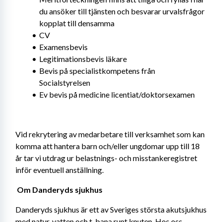
du ansöker till tjänsten och besvarar urvalsfrågor 
kopplat till densamma
CV
Examensbevis
Legitimationsbevis läkare
Bevis på specialistkompetens från 
Socialstyrelsen
Ev bevis på medicine licentiat/doktorsexamen
Vid rekrytering av medarbetare till verksamhet som kan 
komma att hantera barn och/eller ungdomar upp till 18 
år tar vi utdrag ur belastnings- och misstankeregistret 
inför eventuell anställning. 
Om Danderyds sjukhus 
Danderyds sjukhus är ett av Sveriges största akutsjukhus 
med natur, vatten och t-bana runt knuten. Hos oss 