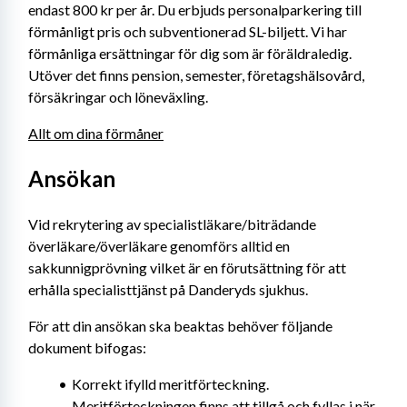
endast 800 kr per år. Du erbjuds personalparkering till 
förmånligt pris och subventionerad SL-biljett. Vi har 
förmånliga ersättningar för dig som är föräldraledig. 
Utöver det finns pension, semester, företagshälsovård, 
försäkringar och löneväxling.
Allt om dina förmåner
Ansökan
Vid rekrytering av specialistläkare/biträdande 
överläkare/överläkare genomförs alltid en 
sakkunnigprövning vilket är en förutsättning för att 
erhålla specialisttjänst på Danderyds sjukhus.
För att din ansökan ska beaktas behöver följande 
dokument bifogas:
Korrekt ifylld meritförteckning. 
Meritförteckningen finns att tillgå och fyllas i när 