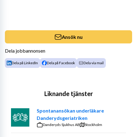
Ansök nu
Dela jobbannonsen
Dela på LinkedIn
Dela på Facebook
Dela via mail
Liknande tjänster
Spontanansökan underläkare
Danderydsgeriatriken
Danderyds Sjukhus AB
Stockholm