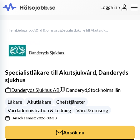
Logga in
Hem
Lediga jobb
Vård & omsorg
Specialistläkare till Akutsjukvård, Danderyds sjukhus
Specialistläkare till Akutsjukvård, Danderyds
sjukhus
Danderyds Sjukhus AB
Danderyd,
Stockholms län
Läkare
Akutläkare
Chefstjänster
Vårdadministration & Ledning
Vård & omsorg
Ansök senast: 2026-08-30
Ansök nu