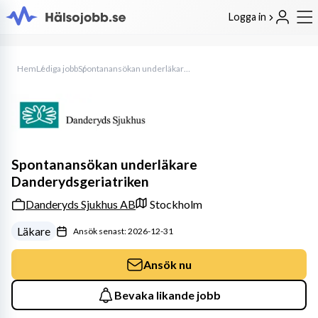
Logga in
Hem
Lediga jobb
Spontanansökan underläkare Danderydsgeriatriken
Spontanansökan underläkare
Danderydsgeriatriken
Danderyds Sjukhus AB
Stockholm
Läkare
Ansök senast: 2026-12-31
Ansök nu
Bevaka likande jobb