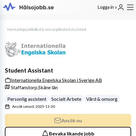
Logga in
Hem
Lediga jobb
Vård & omsorg
Student Assistant
Student Assistant
Internationella Engelska Skolan i Sverige AB
Staffanstorp,
Skåne län
Personlig assistent
Socialt Arbete
Vård & omsorg
Ansök senast: 2025-11-30
Ansök nu
Bevaka likande jobb