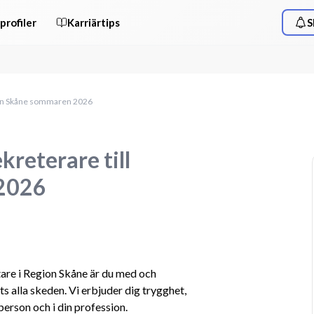
profiler
Karriärtips
S
ion Skåne sommaren 2026
reterare till
2026
are i Region Skåne är du med och 
ets alla skeden. Vi erbjuder dig trygghet, 
erson och i din profession.