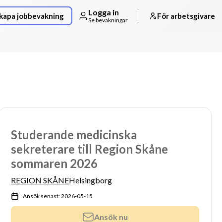
Logga in
kapa jobbevakning
För arbetsgivare
Se bevakningar
Studerande medicinska
sekreterare till Region Skåne
sommaren 2026
REGION SKÅNE
Helsingborg
Ansök senast: 2026-05-15
Ansök nu