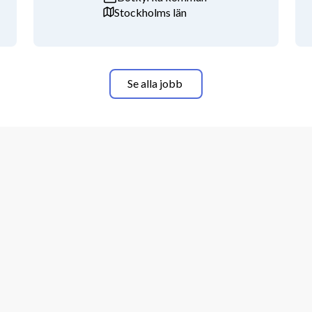
Stockholms län
 eller motsvarande samt har avslutat 
so- och sjukvårdsadministration 80p 
bildning. Du har också goda 
Se alla jobb
e arbetslivserfarenhet som 
i fokus och att du trivs med varierade 
vständigt och ta egna initiativ, 
ighet med våra värderingar arbetar vi 
 att söka annonsen för medicinska 
ar in din ansökan får du fylla i en 
 ansökan måste ansökningsenkäten vara 