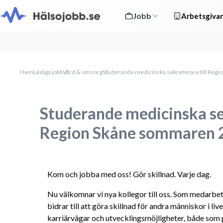
Jobb
Arbetsgivar
Hem
Lediga jobb
Vård & omsorg
Studerande medicinska sekreterare till Reg
Studerande medicinska sek
Region Skåne sommaren 
Kom och jobba med oss! Gör skillnad. Varje dag.
Nu välkomnar vi nya kollegor till oss. Som medarbet
bidrar till att göra skillnad för andra människor i liv
karriärvägar och utvecklingsmöjligheter, både som p