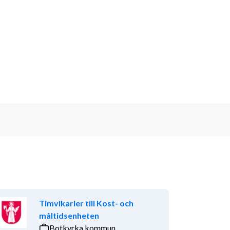
Timvikarier till Kost- och
måltidsenheten
Botkyrka kommun