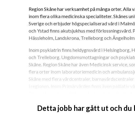
Region Skåne har verksamhet på många orter. Alla vå
inom flera olika medicinska specialiteter. Skånes univ
Sverige och erbjuder högspecialiserad vård i Malmö 
och Ystad finns akutsjukhus med förlossningsvård. Pe
Hässleholm, Landskrona, Trelleborg och Ängelholm
Inom psykiatrin finns heldygnsvård i Helsingborg, H
och Trelleborg. Ungdomsmottagningar och psykiatris
Skåne. Region Skåne har även Medicinsk service, s
flera orter inom laboratoriemedicin och ambulanssju
Skåne med flera vårdcentraler, barnavårdscentrale
i regionen. Inom Primärvården finns även palliativ v
För att den skånska hälso- och sjukvården ska ha de 
omfattande verksamhet av servicetjänster på ortern
Detta jobb har gått ut och du
Läs mer om alla våra verksamheter på skane.se - Vård
blivande kollegor tycker om sin arbetsplats tipsar v
skane.se - Jobba hos oss eller på vår Facebook och 