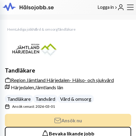
Logga in
Hem
Lediga jobb
Vård & omsorg
Tandläkare
Tandläkare
Region Jämtland Härjedalen- Hälso- och sjukvård
Härjedalen,
Jämtlands län
Tandläkare
Tandvård
Vård & omsorg
Ansök senast: 2026-03-01
Ansök nu
Bevaka likande jobb