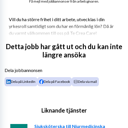
Få mejl med jobbannonser från arbetsgivaren.
Vill du ha större frihet i ditt arbete, utvecklas i din 
yrkesroll samtidigt som du har en förmånlig lön? Då är 
du varmt välkommen till oss på Te Crea Care!
Te Crea Care etablerades 2013 och bemannar 
Detta jobb har gått ut och du kan inte
sjuksköterskor, fysio- och arbetsterapeuter. Vi har avtal 
längre ansöka
med samtliga regioner, många kommuner och privata 
vårdgivare. Det innebär att vi kan erbjuda dig många 
Dela jobbannonsen
olika typer av uppdrag i hela landet. Te Crea Care har 
löpande arbetat intensivt med anbudsarbete för att du 
Dela på LinkedIn
Dela på Facebook
Dela via mail
som konsult ska ha många uppdrag att välja mellan till 
riktigt bra villkor. Vi arbetar tight med våra konsulter 
där vi är ett team.
Liknande tjänster
Krav:
- Legitimerad sjuksköterska
Sjuksköterska till Njurmedicinska