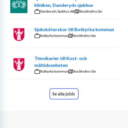
kliniken, Danderyds sjukhus
- Två års erfarenhet av slutenvård
Danderyds Sjukhus AB
Stockholms län
- Goda kunskaper i svenska, både i tal och skrift
Du är flexibel och kan anpassa dig i olika 
Sjuksköterskor till Botkyrka kommun
arbetsförhållanden. Du är trygg i dig själv och har 
Botkyrka kommun
Stockholms län
förmågan att prioritera, delegera och arbetsleda. Vi 
söker dig som värdesätter eget ansvar, delaktighet och 
som bidrar till ett positivt arbetsklimat. Du är lyhörd och 
Timvikarier till Kost- och
bemöter människor med respekt och omtanke.
måltidsenheten
Botkyrka kommun
Stockholms län
Vi finns med dig hela vägen från uppdragsstart, löpande 
under uppdraget och när det är dags att se på 
fortsättning. Vi finns med alltifrån att hitta de bästa 
Se alla jobb
uppdragen åt dig, boka ev resa och boende, som 
bollplank under uppdraget och ligger steget före inför 
nästa uppdrag.
Vi erbjuder dig: