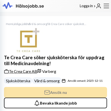
Logga in
Hem
Lediga jobb
Vård & omsorg
Te Crea Care söker sjuksköterska för uppdrag till Medicinavdelning!
Te Crea Care söker sjuksköterska för uppdrag
till Medicinavdelning!
Te Crea Care AB
Varberg
Sjuksköterska
Vård & omsorg
Ansök senast: 2025-12-11
Ansök nu
Bevaka likande jobb