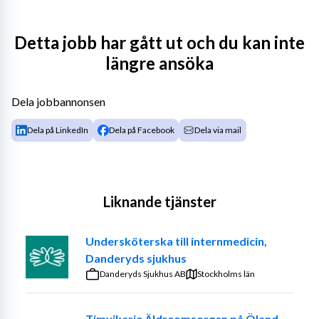
Attendo hemtjänst TSP söker engagerade och positiva 
Detta jobb har gått ut och du kan inte
medarbetare för dag och kvällsarbete med tjänstgöring 
längre ansöka
varannan helg 100%
Dela jobbannonsen
Beskrivning av tjänsten
Dela på LinkedIn
Dela på Facebook
Dela via mail
Stor vikt läggs vid bemötande, kommunikation, 
kontaktmanskap och dokumentation i journalsystem.
Liknande tjänster
Tillsvidaretjänst med provanställning 6mån
Undersköterska till internmedicin,
Arbetstider under dag och kväll, helg
Danderyds sjukhus
Tillträde omgående
Danderyds Sjukhus AB
Stockholms län
Vi har nya kunder som behöver omsorg och utökar nu 
Timvikarie Äldreomsorgen på Öland-